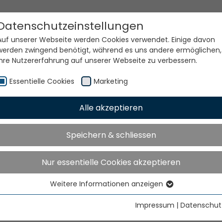
Datenschutzeinstellungen
Auf unserer Webseite werden Cookies verwendet. Einige davon
werden zwingend benötigt, während es uns andere ermöglichen,
Ihre Nutzererfahrung auf unserer Webseite zu verbessern.
Essentielle Cookies
Marketing
Alle akzeptieren
Grundkurs NFM
Speichern & schliessen
Nur essentielle Cookies akzeptieren
Weitere Informationen anzeigen
Essentielle Cookies
Essentielle Cookies werden für grundlegende Funktionen der
Impressum
|
Datenschut
Webseite benötigt. Dadurch ist gewährleistet, dass die