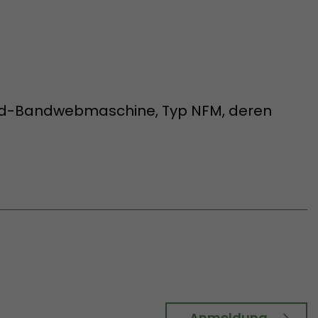
dard-Bandwebmaschine, Typ NFM, deren
 Cookie
d die Zeit
Anmeldung