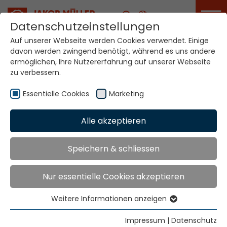
Karriere
Datenschutzeinstellungen
Auf unserer Webseite werden Cookies verwendet. Einige
davon werden zwingend benötigt, während es uns andere
ermöglichen, Ihre Nutzererfahrung auf unserer Webseite
zu verbessern.
Essentielle Cookies
Marketing
Home
Technologien
Etikettenproduktionssysteme
Alle akzeptieren
Speichern & schliessen
Etikettenproduktion
Nur essentielle Cookies akzeptieren
Weitere Informationen anzeigen
Essentielle Cookies
Essentielle Cookies werden für grundlegende
Impressum
|
Datenschutz