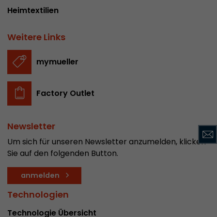
Heimtextilien
Dieses Cookie ist das Besucherquellen Cookie. E
Besucherquellen Informationen des aktuellen 
Informationen welche über Kampagnen Track
Weitere Links
übergeben wurden. Ebenfalls speichert dieses C
Besucherquelle des letztes Besuches anderst wa
mymueller
Zweck
aktuelle. Wenn keine Informationen zur Besuche
werden können so wird das Cookie nicht abgeä
diesem Wege kann Google Analytics Besucheri
Factory Outlet
Conversions und E-Commerce Transaktionen e
Besucherquelle zuordnen. Das Cookie enthält k
Informationen über vergangene Besucherquell
Newsletter
Um sich für unseren Newsletter anzumelden, klicken
Name
_ga
Sie auf den folgenden Button.
Provider
https://analytics.google.com
anmelden
Laufzeit
2 Jahre
Technologien
Technologie Übersicht
Registriert eine eindeutige ID, die verwendet wi