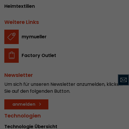
Heimtextilien
Dieses Cookie ist das Besucherquellen Cookie. E
Besucherquellen Informationen des aktuellen 
Informationen welche über Kampagnen Track
Weitere Links
übergeben wurden. Ebenfalls speichert dieses C
Besucherquelle des letztes Besuches anderst wa
mymueller
Zweck
aktuelle. Wenn keine Informationen zur Besuche
werden können so wird das Cookie nicht abgeä
diesem Wege kann Google Analytics Besucheri
Factory Outlet
Conversions und E-Commerce Transaktionen e
Besucherquelle zuordnen. Das Cookie enthält k
Informationen über vergangene Besucherquell
Newsletter
Um sich für unseren Newsletter anzumelden, klicken
Name
_ga
Sie auf den folgenden Button.
Provider
https://analytics.google.com
anmelden
Laufzeit
2 Jahre
Technologien
Technologie Übersicht
Registriert eine eindeutige ID, die verwendet wi