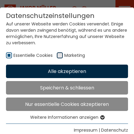
Karriere
Datenschutzeinstellungen
Auf unserer Webseite werden Cookies verwendet. Einige
davon werden zwingend benötigt, während es uns andere
ermöglichen, Ihre Nutzererfahrung auf unserer Webseite
zu verbessern.
Essentielle Cookies
Marketing
Home
Technologien
Etikettenproduktionssysteme
Alle akzeptieren
Speichern & schliessen
Etikettenproduktion
Nur essentielle Cookies akzeptieren
Weitere Informationen anzeigen
Essentielle Cookies
Essentielle Cookies werden für grundlegende
Impressum
|
Datenschutz