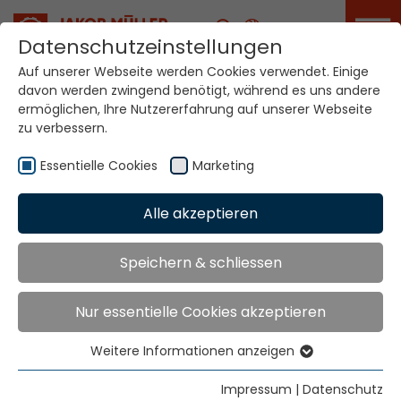
Karriere
Datenschutzeinstellungen
Auf unserer Webseite werden Cookies verwendet. Einige
davon werden zwingend benötigt, während es uns andere
Die ITMA Asia findet
ermöglichen, Ihre Nutzererfahrung auf unserer Webseite
vom 20. - 24.
November 2026 in
zu verbessern.
Shanghai statt.
Essentielle Cookies
Marketing
Home
Meldungen
News
Alle akzeptieren
Die ITMA Asia findet vom 20. - 24. November 2026 in
Shanghai statt.
Speichern & schliessen
Nur essentielle Cookies akzeptieren
Date:
November 20. - 24. 2026 |
Hours
: 9:00 - 17:30
Place:
National Exhibition and Convention Center,
Weitere Informationen anzeigen
Essentielle Cookies
Shanghai, China
Essentielle Cookies werden für grundlegende
Impressum
|
Datenschutz