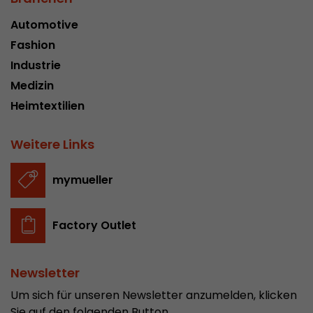
In diesem Cookie werden die Hauptinformatio
Automotive
abgespeichert um Besucher zu tracken. In die
werden eine eindeutige Besucher-ID, das Datum
Fashion
Zweck
des ersten Besuches, der Zeitpunkt zu welchem
Industrie
Besuch gestartet wird sowie die Anzahl aller B
Medizin
eindeutiger Besucher auf der Webseite gemach
Heimtextilien
Name
__utmb
Weitere Links
Provider
www.google.com/analytics/
mymueller
Laufzeit
30 min
In diesem Cookie merkt sich Google Analytics 
Factory Outlet
abgelaufen ist und wie tief sich ein Besucher a
Zweck
bewegt. Es speichert die Anzahl von Pageviews 
aktuellen Besuches und die Startzeit des aktue
Newsletter
eines Besuchers.
Um sich für unseren Newsletter anzumelden, klicken
Sie auf den folgenden Button.