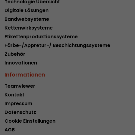
Technologie Übersicht
Dieses Cookie ist das Besucherquellen Cookie. E
Digitale Lösungen
Besucherquellen Informationen des aktuellen 
Bandwebsysteme
Informationen welche über Kampagnen Track
Kettenwirksysteme
übergeben wurden. Ebenfalls speichert dieses C
Besucherquelle des letztes Besuches anderst wa
Etikettenproduktionssysteme
Zweck
aktuelle. Wenn keine Informationen zur Besuche
Färbe-/Appretur-/ Beschichtungssysteme
werden können so wird das Cookie nicht abgeä
Zubehör
diesem Wege kann Google Analytics Besucheri
Conversions und E-Commerce Transaktionen e
Innovationen
Besucherquelle zuordnen. Das Cookie enthält k
Informationen
Informationen über vergangene Besucherquell
Teamviewer
Name
_ga
Kontakt
Impressum
Provider
https://analytics.google.com
Datenschutz
Laufzeit
2 Jahre
Cookie Einstellungen
AGB
Registriert eine eindeutige ID, die verwendet wi