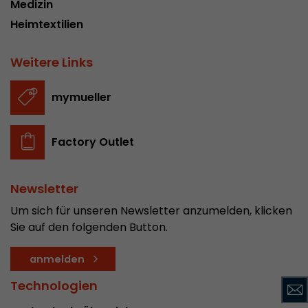
Medizin
Name
__utmc
Heimtextilien
Provider
www.google.com/analytics/
Weitere Links
Laufzeit
pro Sitzung
mymueller
Dieses Cookie gehört der Vergangenheit an un
Analytics nicht mehr verwendet. Für die Rückwä
von Seiten welche noch den urchin.js Tracki
Factory Outlet
Zweck
wird dieses Cookie dennoch geschrieben und lä
Browser geschlossen wird. Dieses Cookie muss
Debugging und der Verwendung des neuen ga.j
Newsletter
Codes nicht berücksichtigt werden.
Um sich für unseren Newsletter anzumelden, klicken
Sie auf den folgenden Button.
Name
__utmz
anmelden
Provider
www.google.com/analytics/
Technologien
Laufzeit
6 Monate