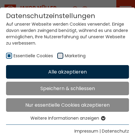
Karriere
Datenschutzeinstellungen
Auf unserer Webseite werden Cookies verwendet. Einige
davon werden zwingend benötigt, während es uns andere
ermöglichen, Ihre Nutzererfahrung auf unserer Webseite
Ihre Welt. Unsere
Technologien.
zu verbessern.
Essentielle Cookies
Marketing
Home
Branchen
Industrie
Alle akzeptieren
Industrie
Speichern & schliessen
Sicherheit, Effizienz und Nachhaltigkeit. Industrie 4.0,
Nur essentielle Cookies akzeptieren
Digitalisierung und Wertschöpfung durch
Automatisierung,
Weitere Informationen anzeigen
Essentielle Cookies
das sind die Herausforderungen unserer Zeit und der
Essentielle Cookies werden für grundlegende
Schmaltextilienindustrie. Wir bringen es zusammen.
Impressum
|
Datenschutz