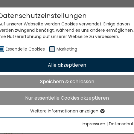
Datenschutzeinstellungen
Auf unserer Webseite werden Cookies verwendet. Einige davon
werden zwingend benötigt, während es uns andere ermöglichen,
Ihre Nutzererfahrung auf unserer Webseite zu verbessern.
Essentielle Cookies
Marketing
echnologi
Alle akzeptieren
Speichern & schliessen
Nur essentielle Cookies akzeptieren
Kettenwirksysteme
Weitere Informationen anzeigen
Essentielle Cookies
Essentielle Cookies werden für grundlegende Funktionen der
Impressum
|
Datenschut
Webseite benötigt. Dadurch ist gewährleistet, dass die