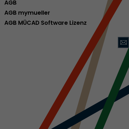
AGB
 aktive
her welche ein
AGB mymueller
at.
AGB MÜCAD Software Lizenz
in Besuch
er Seite
erhalb des
n Besuches