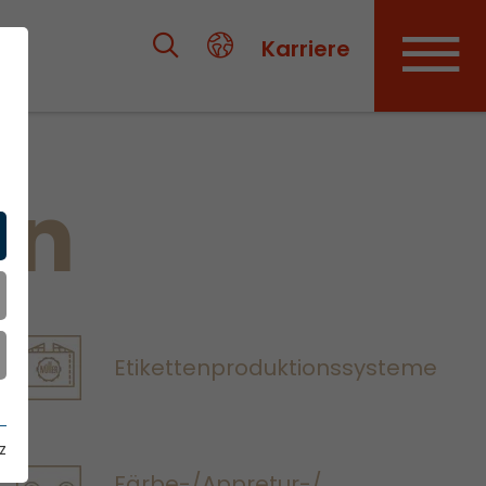
Karriere
en
Etikettenproduktionssysteme
z
Färbe-/Appretur-/