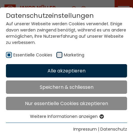
Karriere
Datenschutzeinstellungen
Auf unserer Webseite werden Cookies verwendet. Einige
davon werden zwingend benötigt, während es uns andere
ermöglichen, Ihre Nutzererfahrung auf unserer Webseite
Newsletter
Anmeldung
zu verbessern.
Essentielle Cookies
Marketing
Home
Newsletter Anmeldung
Alle akzeptieren
Abonnieren Sie unseren Newsletter.
Speichern & schliessen
Land
*
Nur essentielle Cookies akzeptieren
Weitere Informationen anzeigen
Unternehmen
*
Essentielle Cookies
Essentielle Cookies werden für grundlegende
Impressum
|
Datenschutz