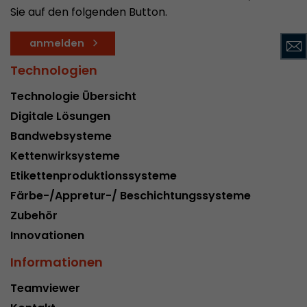
Sie auf den folgenden Button.
Dieses Cookie ist das Besucherquellen Cookie. E
Besucherquellen Informationen des aktuellen 
anmelden
Informationen welche über Kampagnen Track
übergeben wurden. Ebenfalls speichert dieses C
Technologien
Besucherquelle des letztes Besuches anderst wa
Zweck
aktuelle. Wenn keine Informationen zur Besuche
Technologie Übersicht
werden können so wird das Cookie nicht abgeä
Digitale Lösungen
diesem Wege kann Google Analytics Besucheri
Bandwebsysteme
Conversions und E-Commerce Transaktionen e
Besucherquelle zuordnen. Das Cookie enthält k
Kettenwirksysteme
Informationen über vergangene Besucherquell
Etikettenproduktionssysteme
Färbe-/Appretur-/ Beschichtungssysteme
Name
_ga
Zubehör
Innovationen
Provider
https://analytics.google.com
Informationen
Laufzeit
2 Jahre
Teamviewer
Registriert eine eindeutige ID, die verwendet wi