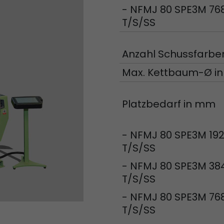
- NFMJ 80 SPE3M 76
Zweck
Einblicke in das Verhalten auf der Website geben. 
T/S/SS
werden unter keinen Umständen an Dritte weiterg
Anzahl Schussfarbe
Name
_li_ses
Max. Kettbaum-Ø i
Provider
Leadinfo B.V.
Laufzeit
Session
Platzbedarf in mm
Leadinfo setzt zwei sogenannte Cookies, die nur J
Zweck
Einblicke in das Verhalten auf der Website geben. 
- NFMJ 80 SPE3M 19
werden unter keinen Umständen an Dritte weiterg
T/S/SS
- NFMJ 80 SPE3M 38
T/S/SS
- NFMJ 80 SPE3M 76
T/S/SS