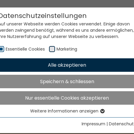
Datenschutzeinstellungen
Auf unserer Webseite werden Cookies verwendet. Einige davon
werden zwingend benötigt, während es uns andere ermöglichen,
Ihre Nutzererfahrung auf unserer Webseite zu verbessern.
Essentielle Cookies
Marketing
Alle akzeptieren
Speichern & schliessen
Nur essentielle Cookies akzeptieren
Weitere Informationen anzeigen
Essentielle Cookies
Essentielle Cookies werden für grundlegende Funktionen der
Impressum
|
Datenschut
Webseite benötigt. Dadurch ist gewährleistet, dass die