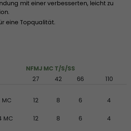
ndung mit einer verbesserten, leicht zu
on.
r eine Topqualität.
ient der
rdem erzeugt
sführliche
NFMJ MC T/S/SS
overview.html
27
42
66
110
2 MC
12
8
6
4
4 MC
12
8
6
4
acob Müller AG