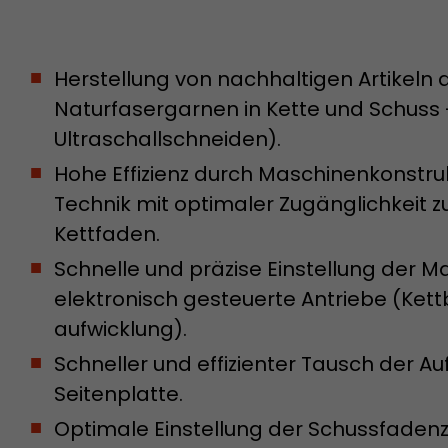
Informationen welche über Kampagnen Tracking-
übergeben wurden. Ebenfalls speichert dieses Cook
Besucherquelle des letztes Besuches anderst war a
Zweck
aktuelle. Wenn keine Informationen zur Besucherqu
Herstellung von nachhaltigen Artikeln 
werden können so wird das Cookie nicht abgeänder
Naturfasergarnen in Kette und Schuss
diesem Wege kann Google Analytics Besucherinfo
Ultraschallschneiden).
Conversions und E-Commerce Transaktionen eine
Besucherquelle zuordnen. Das Cookie enthält keine
Hohe Effizienz durch Maschinenkonstr
Informationen über vergangene Besucherquellen.
Technik mit optimaler Zugänglichkeit 
Kettfaden.
Name
_ga
Schnelle und präzise Einstellung der
Provider
https://analytics.google.com
elektronisch gesteuerte Antriebe (Ke
aufwicklung).
Laufzeit
2 Jahre
Schneller und effizienter Tausch der Au
Registriert eine eindeutige ID, die verwendet wird, 
Seitenplatte.
Zweck
statistische Daten, wie der Besucher die Website nu
generieren.
Optimale Einstellung der Schussfadenz