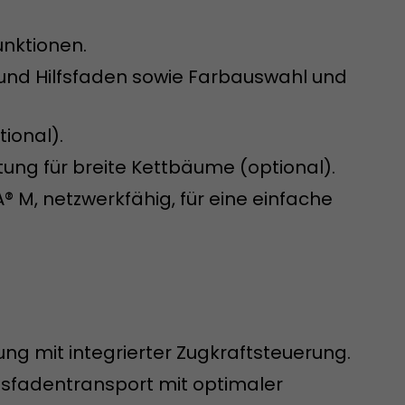
 aktive
her welche ein
unktionen.
at.
- und Hilfsfaden sowie Farbauswahl und
tional).
tung für breite Kettbäume (optional).
M, netzwerkfähig, für eine einfache
in Besuch
er Seite
erhalb des
n Besuches
ng mit integrierter Zugkraftsteuerung.
ussfadentransport mit optimaler