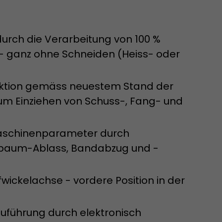
Parameter
ie ab, ob die
ls die
elle ermittelt
durch die Verarbeitung von 100 %
t. Auf
 - ganz ohne Schneiden (Heiss- oder
rmationen wie
r
 historischen
uktion gemäss neuestem Stand der
zum Einziehen von Schuss-, Fang- und
 Maschinenparameter durch
ttbaum-Ablass, Bandabzug und -
fwickelachse - vordere Position in der
um
tzt, zu
uführung durch elektronisch