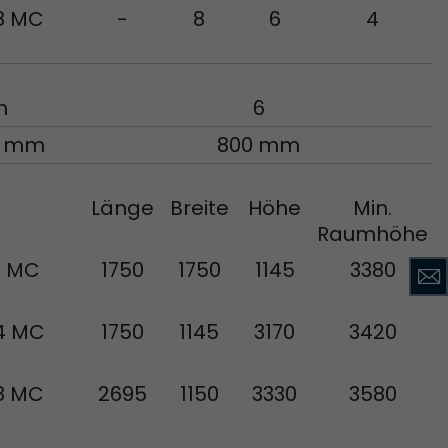
8 MC
-
8
6
4
Diese Cookies
egeben.
n
6
n mm
800 mm
Länge
Breite
Höhe
Min.
Raumhöhe
acob Müller AG
Diese Cookies
2 MC
1750
1750
1145
3380
egeben.
4 MC
1750
1145
3170
3420
8 MC
2695
1150
3330
3580