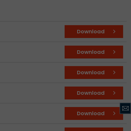
Download
ient der
Download
rdem erzeugt
sführliche
Download
overview.html
Download
Download
acob Müller AG