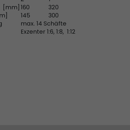
Parameter
e [mm]
160
320
ie ab, ob die
mm]
145
300
ls die
elle ermittelt
g
max. 14 Schäfte
t. Auf
Exzenter 1:6, 1:8, 1:12
rmationen wie
r
 historischen
um
tzt, zu