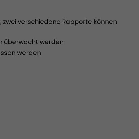
 aktive
her welche ein
at.
n; zwei verschiedene Rapporte können
ch überwacht werden
lassen werden
in Besuch
er Seite
erhalb des
n Besuches