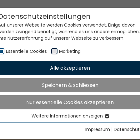
Datenschutzeinstellungen
Auf unserer Webseite werden Cookies verwendet. Einige davon
werden zwingend benötigt, während es uns andere ermöglichen,
Ihre Nutzererfahrung auf unserer Webseite zu verbessern.
Essentielle Cookies
Marketing
Alle akzeptieren
Speichern & schliessen
Nur essentielle Cookies akzeptieren
Weitere Informationen anzeigen
Essentielle Cookies
Essentielle Cookies werden für grundlegende Funktionen der
Impressum
|
Datenschut
Webseite benötigt. Dadurch ist gewährleistet, dass die