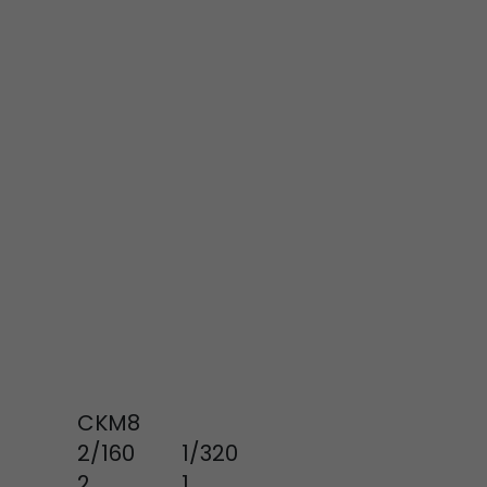
rd von Google
ompatibilität
ode verwenden
 ab, wenn der
och beim
racking-
CKM8
inhaltet alle
2/160
1/320
uches, auch
2
1