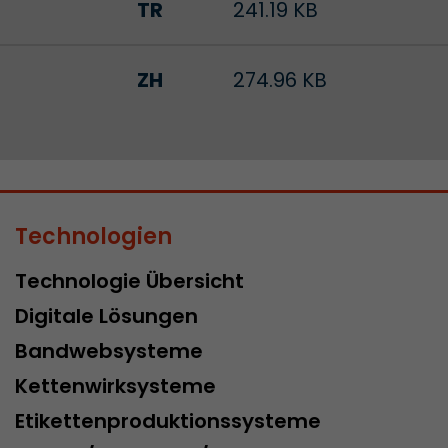
TR
241.19 KB
Zweck
Einblicke in das Verhalten auf der Website geben. 
werden unter keinen Umständen an Dritte weiterg
ZH
274.96 KB
Name
_li_ses
Provider
Leadinfo B.V.
Laufzeit
Session
Technologien
Leadinfo setzt zwei sogenannte Cookies, die nur J
Zweck
Einblicke in das Verhalten auf der Website geben. 
Technologie Übersicht
werden unter keinen Umständen an Dritte weiterg
Digitale Lösungen
Bandwebsysteme
Kettenwirksysteme
Etikettenproduktionssysteme