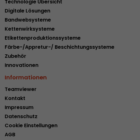
Technologie Übersicht
Dieses Cookie ist das Besucherquellen Cookie. E
Digitale Lösungen
Besucherquellen Informationen des aktuellen 
Bandwebsysteme
Informationen welche über Kampagnen Track
Kettenwirksysteme
übergeben wurden. Ebenfalls speichert dieses C
Besucherquelle des letztes Besuches anderst wa
Etikettenproduktionssysteme
Zweck
aktuelle. Wenn keine Informationen zur Besuche
Färbe-/Appretur-/ Beschichtungssysteme
werden können so wird das Cookie nicht abgeä
Zubehör
diesem Wege kann Google Analytics Besucheri
Conversions und E-Commerce Transaktionen e
Innovationen
Besucherquelle zuordnen. Das Cookie enthält k
Informationen
Informationen über vergangene Besucherquell
Teamviewer
Name
_ga
Kontakt
Impressum
Provider
https://analytics.google.com
Datenschutz
Laufzeit
2 Jahre
Cookie Einstellungen
AGB
Registriert eine eindeutige ID, die verwendet wi