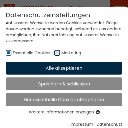
Karriere
Datenschutzeinstellungen
Auf unserer Webseite werden Cookies verwendet. Einige
davon werden zwingend benötigt, während es uns andere
ermöglichen, Ihre Nutzererfahrung auf unserer Webseite
Ihre Welt. Unsere
Technologien.
zu verbessern.
Essentielle Cookies
Marketing
Home
Branchen
Automotive
Alle akzeptieren
Automotive
Speichern & schliessen
Designfreiheit, Komfort, Sicherheit, Individualisierung
Nur essentielle Cookies akzeptieren
– und das alles mit mehr Leichtigkeit…
Als Technologieführer antworten wir auf die
Weitere Informationen anzeigen
Essentielle Cookies
Megatrends in der Automobilindustrie – mit
Essentielle Cookies werden für grundlegende
innovativen Lösungen für die Zukunft.
Impressum
|
Datenschutz