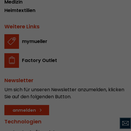
Medizin
Name
__utmc
Heimtextilien
Provider
www.google.com/analytics/
Weitere Links
Laufzeit
pro Sitzung
mymueller
Dieses Cookie gehört der Vergangenheit an un
Analytics nicht mehr verwendet. Für die Rückwä
von Seiten welche noch den urchin.js Tracki
Factory Outlet
Zweck
wird dieses Cookie dennoch geschrieben und lä
Browser geschlossen wird. Dieses Cookie muss
Debugging und der Verwendung des neuen ga.j
Newsletter
Codes nicht berücksichtigt werden.
Um sich für unseren Newsletter anzumelden, klicken
Sie auf den folgenden Button.
Name
__utmz
anmelden
Provider
www.google.com/analytics/
Technologien
Laufzeit
6 Monate