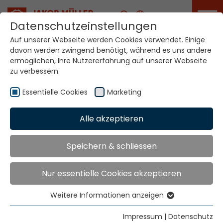
Karriere
Datenschutzeinstellungen
Auf unserer Webseite werden Cookies verwendet. Einige
davon werden zwingend benötigt, während es uns andere
ermöglichen, Ihre Nutzererfahrung auf unserer Webseite
AGB MÜCAD
Software Lizenz
zu verbessern.
Essentielle Cookies
Marketing
Home
AGB MÜCAD Software Lizenz
Alle akzeptieren
Allgemeine Lieferbedingungen
Speichern & schliessen
MÜCAD Software Lizenz
AGB MÜCAD Software Lizenz
Nur essentielle Cookies akzeptieren
General__Conditions_MUECAD_Software_L
Weitere Informationen anzeigen
Essentielle Cookies
Essentielle Cookies werden für grundlegende
Impressum
|
Datenschutz
Link