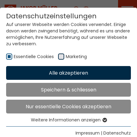
Karriere
Datenschutzeinstellungen
Auf unserer Webseite werden Cookies verwendet. Einige
davon werden zwingend benötigt, während es uns andere
ermöglichen, Ihre Nutzererfahrung auf unserer Webseite
AGB
zu verbessern.
Essentielle Cookies
Marketing
Home
AGB
Alle akzeptieren
Allgemeine Lieferbedingungen der
Speichern & schliessen
Jakob Müller Gruppe
Nur essentielle Cookies akzeptieren
2018_AGB_JMG.pdf
Weitere Informationen anzeigen
Essentielle Cookies
Link
Essentielle Cookies werden für grundlegende
Impressum
|
Datenschutz