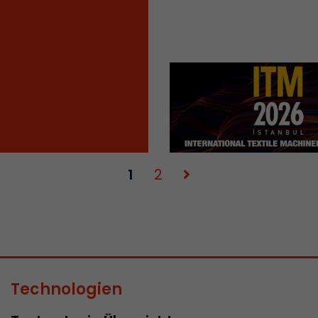
Provider
www.google.com/analytics/
Laufzeit
pro Sitzung
Dieses Cookie gehört der Vergangenheit an und wi
Analytics nicht mehr verwendet. Für die Rückwärtsk
von Seiten welche noch den urchin.js Tracking-C
Zweck
wird dieses Cookie dennoch geschrieben und läuft
Browser geschlossen wird. Dieses Cookie muss jed
Debugging und der Verwendung des neuen ga.js T
Codes nicht berücksichtigt werden.
1
2
Name
__utmz
Provider
www.google.com/analytics/
Laufzeit
6 Monate
Technologien
Dieses Cookie ist das Besucherquellen Cookie. Es be
Besucherquellen Informationen des aktuellen Bes