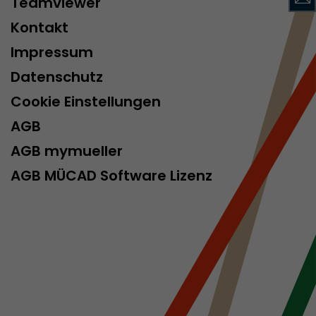
Teamviewer
Parameter
ie ab, ob die
Kontakt
ls die
Impressum
elle ermittelt
t. Auf
Datenschutz
rmationen wie
r
Cookie Einstellungen
 historischen
AGB
AGB mymueller
AGB MÜCAD Software Lizenz
um
tzt, zu