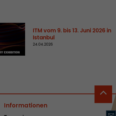
rd von Google
ompatibilität
ITM vom 9. bis 13. Juni 2026 in
ode verwenden
Istanbul
 ab, wenn der
24.04.2026
och beim
racking-
Informationen
inhaltet alle
uches, auch