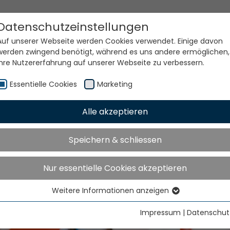
Datenschutzeinstellungen
Auf unserer Webseite werden Cookies verwendet. Einige davon
werden zwingend benötigt, während es uns andere ermöglichen,
Ihre Nutzererfahrung auf unserer Webseite zu verbessern.
Essentielle Cookies
Marketing
Alle akzeptieren
Speichern & schliessen
Nur essentielle Cookies akzeptieren
Weitere Informationen anzeigen
Essentielle Cookies
Essentielle Cookies werden für grundlegende Funktionen der
Impressum
|
Datenschut
Webseite benötigt. Dadurch ist gewährleistet, dass die