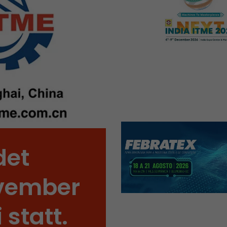
Zweck
des ersten Besuches, der Zeitpunkt zu welchem der
Besuch gestartet wird sowie die Anzahl aller Besuc
eindeutiger Besucher auf der Webseite gemacht h
Name
__utmb
Provider
www.google.com/analytics/
Laufzeit
30 min
In diesem Cookie merkt sich Google Analytics ob e
abgelaufen ist und wie tief sich ein Besucher auf d
det
Zweck
bewegt. Es speichert die Anzahl von Pageviews inn
aktuellen Besuches und die Startzeit des aktuelle
eines Besuchers.
ovember
statt.
Name
__utmc