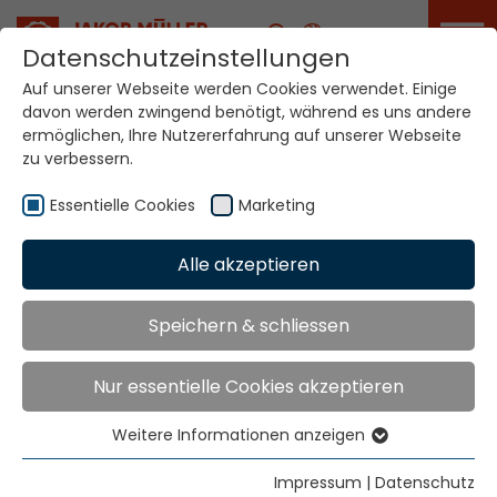
Karriere
Datenschutzeinstellungen
Auf unserer Webseite werden Cookies verwendet. Einige
Home
Meldungen
Messen & Termine
davon werden zwingend benötigt, während es uns andere
ermöglichen, Ihre Nutzererfahrung auf unserer Webseite
zu verbessern.
Essentielle Cookies
Marketing
Alle akzeptieren
Speichern & schliessen
Messen & Termine
Nur essentielle Cookies akzeptieren
Weitere Informationen anzeigen
Essentielle Cookies
Essentielle Cookies werden für grundlegende
Impressum
|
Datenschutz