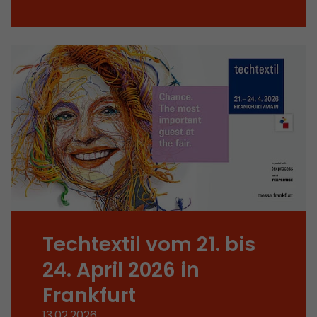
In diesem Cookie werden die Hauptinformatio
abgespeichert um Besucher zu tracken. In die
werden eine eindeutige Besucher-ID, das Datum
Zweck
des ersten Besuches, der Zeitpunkt zu welchem
Besuch gestartet wird sowie die Anzahl aller B
eindeutiger Besucher auf der Webseite gemach
Name
__utmb
Provider
www.google.com/analytics/
Laufzeit
30 min
In diesem Cookie merkt sich Google Analytics 
Techtextil vom 21. bis
abgelaufen ist und wie tief sich ein Besucher a
Zweck
bewegt. Es speichert die Anzahl von Pageviews 
24. April 2026 in
aktuellen Besuches und die Startzeit des aktue
eines Besuchers.
Frankfurt
13.02.2026