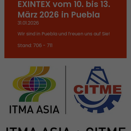
EXINTEX vom 10. bis 13.
Dieses Cookie ist das Besucherquellen Cookie. E
März 2026 in Puebla
Besucherquellen Informationen des aktuellen 
Informationen welche über Kampagnen Track
31.01.2026
übergeben wurden. Ebenfalls speichert dieses C
Wir sind in Puebla und freuen uns auf Sie!
Besucherquelle des letztes Besuches anderst wa
Zweck
aktuelle. Wenn keine Informationen zur Besuche
Stand: 706 - 711
werden können so wird das Cookie nicht abgeä
diesem Wege kann Google Analytics Besucheri
Conversions und E-Commerce Transaktionen e
Besucherquelle zuordnen. Das Cookie enthält k
Informationen über vergangene Besucherquell
Name
_ga
Provider
https://analytics.google.com
Laufzeit
2 Jahre
Registriert eine eindeutige ID, die verwendet wi