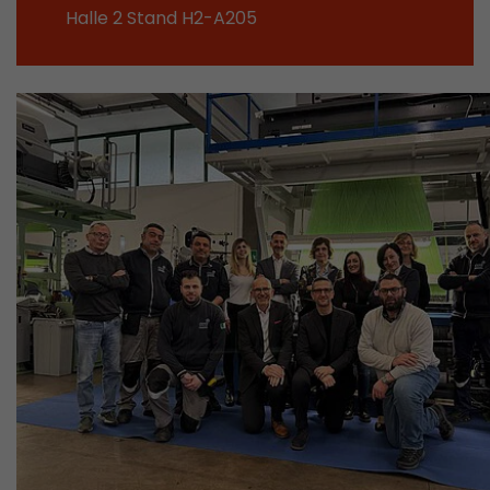
Halle 2 Stand H2-A205
Dieses Cookie ist das Besucherquellen Cookie. E
Besucherquellen Informationen des aktuellen 
Informationen welche über Kampagnen Track
übergeben wurden. Ebenfalls speichert dieses C
Besucherquelle des letztes Besuches anderst wa
Zweck
aktuelle. Wenn keine Informationen zur Besuche
werden können so wird das Cookie nicht abgeä
diesem Wege kann Google Analytics Besucheri
Conversions und E-Commerce Transaktionen e
Besucherquelle zuordnen. Das Cookie enthält k
Informationen über vergangene Besucherquell
Name
_ga
Provider
https://analytics.google.com
Laufzeit
2 Jahre
Registriert eine eindeutige ID, die verwendet wi