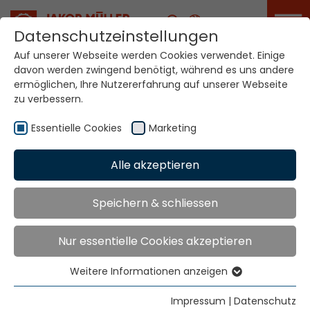
Karriere
Datenschutzeinstellungen
Auf unserer Webseite werden Cookies verwendet. Einige
davon werden zwingend benötigt, während es uns andere
ermöglichen, Ihre Nutzererfahrung auf unserer Webseite
zu verbessern.
Essentielle Cookies
Marketing
Home
Meldungen
News
Alle akzeptieren
Speichern & schliessen
Meldungen
Nur essentielle Cookies akzeptieren
Weitere Informationen anzeigen
Wir freuen uns über Ihr Interesse an unseren
Essentielle Cookies
Aktivitäten. Mit einem Klick sind Sie im Bilde.
Essentielle Cookies werden für grundlegende
Impressum
|
Datenschutz