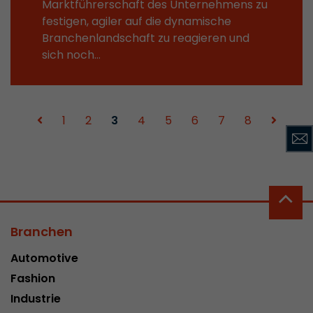
Marktführerschaft des Unternehmens zu
festigen, agiler auf die dynamische
Branchenlandschaft zu reagieren und
sich noch…
1
2
3
4
5
6
7
8
Branchen
Automotive
Fashion
Industrie