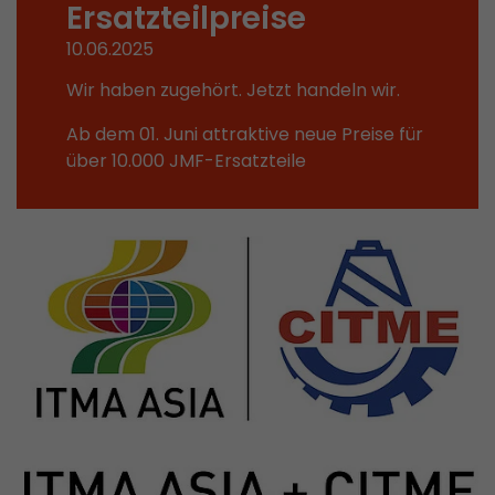
Ersatzteilpreise
In diesem Cookie werden die Hauptinformatio
abgespeichert um Besucher zu tracken. In die
10.06.2025
werden eine eindeutige Besucher-ID, das Datum
Zweck
des ersten Besuches, der Zeitpunkt zu welchem
Wir haben zugehört. Jetzt handeln wir.
Besuch gestartet wird sowie die Anzahl aller B
Ab dem 01. Juni attraktive neue Preise für
eindeutiger Besucher auf der Webseite gemach
über 10.000 JMF-Ersatzteile
Name
__utmb
Provider
www.google.com/analytics/
Laufzeit
30 min
In diesem Cookie merkt sich Google Analytics 
abgelaufen ist und wie tief sich ein Besucher a
Zweck
bewegt. Es speichert die Anzahl von Pageviews 
aktuellen Besuches und die Startzeit des aktue
eines Besuchers.