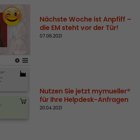
 aktive
her welche ein
Nächste Woche ist Anpfiff –
at.
die EM steht vor der Tür!
07.06.2021
in Besuch
er Seite
Nutzen Sie jetzt mymueller®
erhalb des
für Ihre Helpdesk-Anfragen
n Besuches
20.04.2021