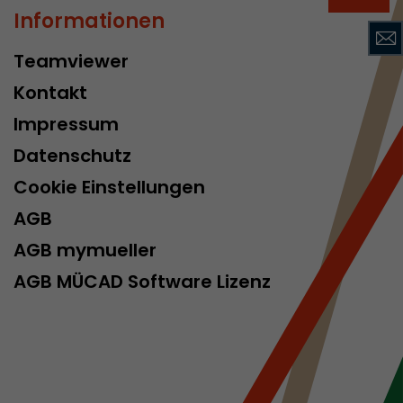
Parameter
Informationen
ie ab, ob die
ls die
Teamviewer
elle ermittelt
t. Auf
Kontakt
rmationen wie
Impressum
r
 historischen
Datenschutz
Cookie Einstellungen
AGB
AGB mymueller
AGB MÜCAD Software Lizenz
um
tzt, zu