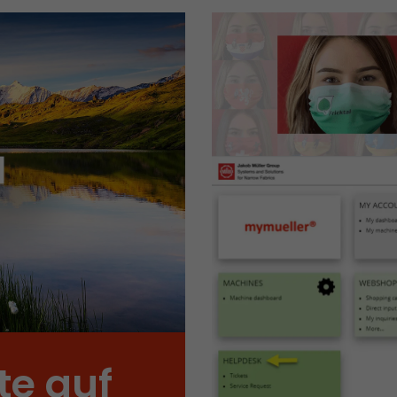
Zweck
des ersten Besuches, der Zeitpunkt zu welchem der
Besuch gestartet wird sowie die Anzahl aller Besuc
eindeutiger Besucher auf der Webseite gemacht h
Name
__utmb
Provider
www.google.com/analytics/
Laufzeit
30 min
In diesem Cookie merkt sich Google Analytics ob e
abgelaufen ist und wie tief sich ein Besucher auf d
Zweck
bewegt. Es speichert die Anzahl von Pageviews inn
aktuellen Besuches und die Startzeit des aktuelle
eines Besuchers.
Name
__utmc
e auf