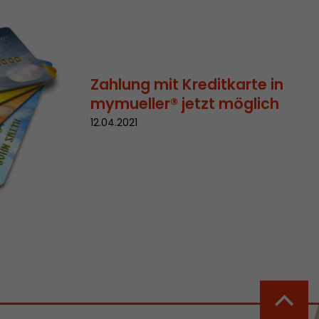
rd von Google
ompatibilität
Zahlung mit Kreditkarte in
ode verwenden
mymueller® jetzt möglich
 ab, wenn der
12.04.2021
och beim
racking-
inhaltet alle
uches, auch