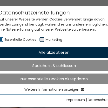
Datenschutzeinstellungen
Auf unserer Webseite werden Cookies verwendet. Einige davon
werden zwingend benötigt, während es uns andere ermöglichen,
Ihre Nutzererfahrung auf unserer Webseite zu verbessern.
Essentielle Cookies
Marketing
Alle akzeptieren
Speichern & schliessen
Nur essentielle Cookies akzeptieren
Weitere Informationen anzeigen
Essentielle Cookies
Essentielle Cookies werden für grundlegende Funktionen der
Impressum
|
Datenschut
Webseite benötigt. Dadurch ist gewährleistet, dass die