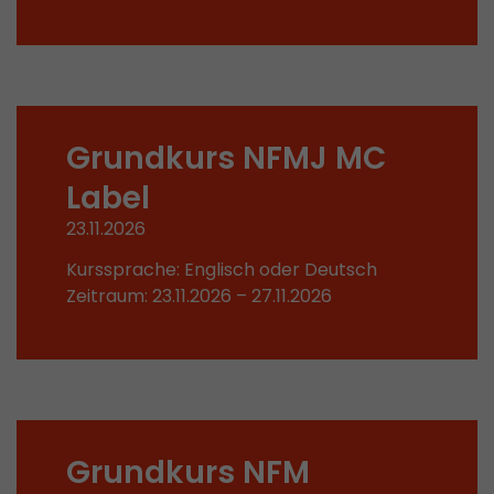
Dieses Cookie ist das Besucherquellen Cookie. E
Besucherquellen Informationen des aktuellen 
Informationen welche über Kampagnen Track
übergeben wurden. Ebenfalls speichert dieses C
Besucherquelle des letztes Besuches anderst wa
Grundkurs NFMJ MC
Zweck
aktuelle. Wenn keine Informationen zur Besuche
werden können so wird das Cookie nicht abgeä
Label
diesem Wege kann Google Analytics Besucheri
Conversions und E-Commerce Transaktionen e
23.11.2026
Besucherquelle zuordnen. Das Cookie enthält k
Kurssprache: Englisch oder Deutsch
Informationen über vergangene Besucherquell
Zeitraum: 23.11.2026 – 27.11.2026
Name
_ga
Provider
https://analytics.google.com
Laufzeit
2 Jahre
Grundkurs NFM
Registriert eine eindeutige ID, die verwendet wi