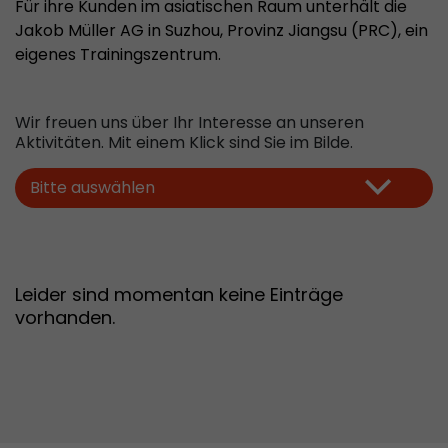
Für ihre Kunden im asiatischen Raum unterhält die
Laufzeit
2 Jaahre
Jakob Müller AG in Suzhou, Provinz Jiangsu (PRC), ein
eigenes Trainingszentrum.
Leadinfo setzt zwei sogenannte Cookies, die nu
Zweck
Einblicke in das Verhalten auf der Website geb
werden unter keinen Umständen an Dritte wei
Wir freuen uns über Ihr Interesse an unseren
Aktivitäten. Mit einem Klick sind Sie im Bilde.
Name
_li_ses
Bitte auswählen
Provider
Leadinfo B.V.
Laufzeit
Session
Leider sind momentan keine Einträge
Leadinfo setzt zwei sogenannte Cookies, die nu
vorhanden.
Zweck
Einblicke in das Verhalten auf der Website geb
werden unter keinen Umständen an Dritte wei