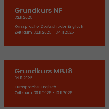
In diesem Cookie werden die Hauptinformatio
Grundkurs NF
abgespeichert um Besucher zu tracken. In die
werden eine eindeutige Besucher-ID, das Datum
Zweck
02.11.2026
des ersten Besuches, der Zeitpunkt zu welchem
Besuch gestartet wird sowie die Anzahl aller B
Kurssprache: Deutsch oder Englisch
eindeutiger Besucher auf der Webseite gemach
Zeitraum: 02.11.2026 – 04.11.2026
Name
__utmb
Provider
www.google.com/analytics/
Laufzeit
30 min
Grundkurs MBJ8
In diesem Cookie merkt sich Google Analytics 
09.11.2026
abgelaufen ist und wie tief sich ein Besucher a
Kurssprache: Englisch
Zweck
bewegt. Es speichert die Anzahl von Pageviews 
Zeitraum: 09.11.2026 – 13.11.2026
aktuellen Besuches und die Startzeit des aktue
eines Besuchers.