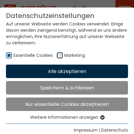
Karriere
Datenschutzeinstellungen
Auf unserer Webseite werden Cookies verwendet. Einige
davon werden zwingend benötigt, während es uns andere
ermöglichen, Ihre Nutzererfahrung auf unserer Webseite
Academy
zu verbessern.
Essentielle Cookies
Marketing
Home
Service Portal
Akademie
Alle akzeptieren
Academy
Speichern & schliessen
Gut ausgebildetes Personal steigert
Nur essentielle Cookies akzeptieren
die Leistung des Unternehmens
Weitere Informationen anzeigen
Mehr wissen ist mehr wert: Nutzen Sie das
Essentielle Cookies
Schulungsangebot unseres
Essentielle Cookies werden für grundlegende
Impressum
|
Datenschutz