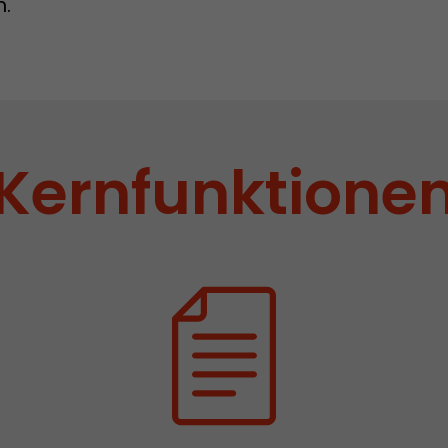
Provider
www.google.com/analytics/
n.
Laufzeit
pro Sitzung
Dieses Cookie gehört der Vergangenheit an und wi
Analytics nicht mehr verwendet. Für die Rückwärtsk
von Seiten welche noch den urchin.js Tracking-C
Zweck
wird dieses Cookie dennoch geschrieben und läuft
Kernfunktione
Browser geschlossen wird. Dieses Cookie muss jed
Debugging und der Verwendung des neuen ga.js T
Codes nicht berücksichtigt werden.
Name
__utmz
Provider
www.google.com/analytics/
Laufzeit
6 Monate
Dieses Cookie ist das Besucherquellen Cookie. Es be
Besucherquellen Informationen des aktuellen Bes