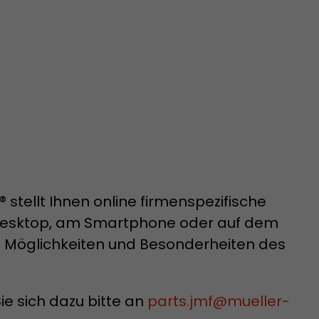
 aktive
her welche ein
at.
in Besuch
er Seite
stellt Ihnen online firmenspezifische
erhalb des
m Desktop, am Smartphone oder auf dem
n Besuches
ie Möglichkeiten und Besonderheiten des
e sich dazu bitte an
parts.jmf
@
mueller-