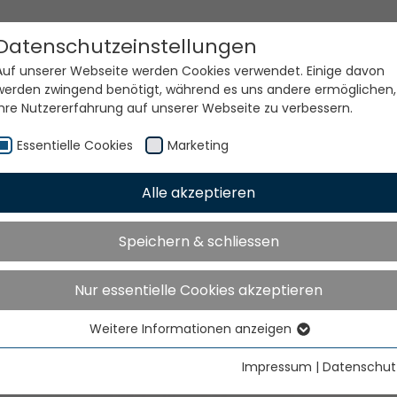
Datenschutzeinstellungen
Auf unserer Webseite werden Cookies verwendet. Einige davon
werden zwingend benötigt, während es uns andere ermöglichen,
Ihre Nutzererfahrung auf unserer Webseite zu verbessern.
Essentielle Cookies
Marketing
Alle akzeptieren
Speichern & schliessen
Nur essentielle Cookies akzeptieren
Weitere Informationen anzeigen
Essentielle Cookies
Essentielle Cookies werden für grundlegende Funktionen der
Impressum
|
Datenschut
Webseite benötigt. Dadurch ist gewährleistet, dass die