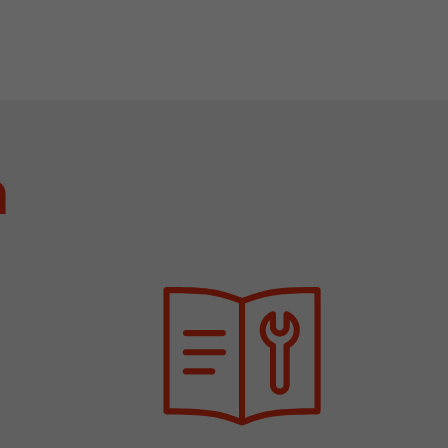
rd von Google
ompatibilität
ode verwenden
 ab, wenn der
n
och beim
racking-
inhaltet alle
uches, auch