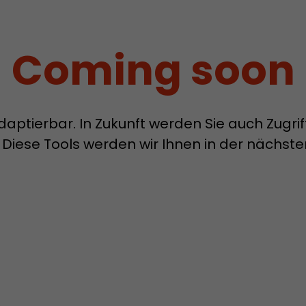
Zweck
Einblicke in das Verhalten auf der Website geben. 
werden unter keinen Umständen an Dritte weiterg
Coming soon
Name
_li_ses
Provider
Leadinfo B.V.
daptierbar. In Zukunft werden Sie auch Zugrif
Laufzeit
Session
 Diese Tools werden wir Ihnen in der nächste
Leadinfo setzt zwei sogenannte Cookies, die nur J
Zweck
Einblicke in das Verhalten auf der Website geben. 
werden unter keinen Umständen an Dritte weiterg