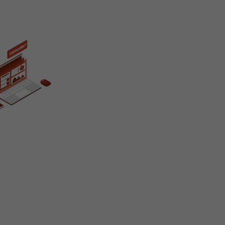
Name
__utmt
Provider
https://analytics.google.com
Laufzeit
10 Minuten
Wird von Google Analytics verwendet. Das Cookie d
Unterscheidung von Nutzern und Sitzungen; auße
Zweck
es Statistiken über den Traffic der Website. Die au
Datenschutzrichtlinie finden Sie hier:
https://www.google.com/intl/en/analytics/privacy
Name
_li_id
Provider
Leadinfo B.V.
Laufzeit
2 Jaahre
Leadinfo setzt zwei sogenannte Cookies, die nur J