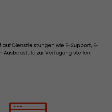
Diese Cookies
egeben.
f auf Dienstleistungen wie E-Support, E-
n Ausbaustufe zur Verfügung stellen:
acob Müller AG
Diese Cookies
egeben.