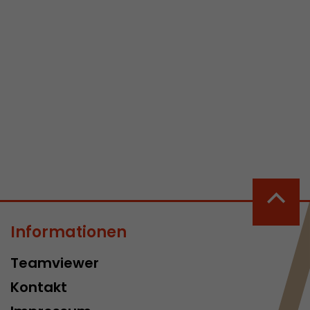
 aktive
her welche ein
at.
in Besuch
er Seite
erhalb des
n Besuches
Informationen
Teamviewer
Kontakt