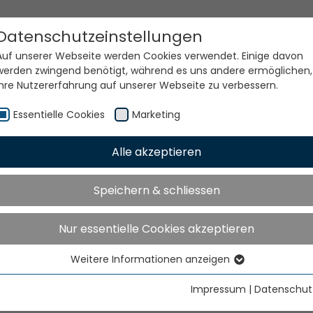
Datenschutzeinstellungen
Auf unserer Webseite werden Cookies verwendet. Einige davon
werden zwingend benötigt, während es uns andere ermöglichen,
Ihre Nutzererfahrung auf unserer Webseite zu verbessern.
Essentielle Cookies
Marketing
Alle akzeptieren
e Welt. Unsere Technolog
Speichern & schliessen
Nur essentielle Cookies akzeptieren
Weitere Informationen anzeigen
Essentielle Cookies
Essentielle Cookies werden für grundlegende Funktionen der
Impressum
|
Datenschut
Webseite benötigt. Dadurch ist gewährleistet, dass die