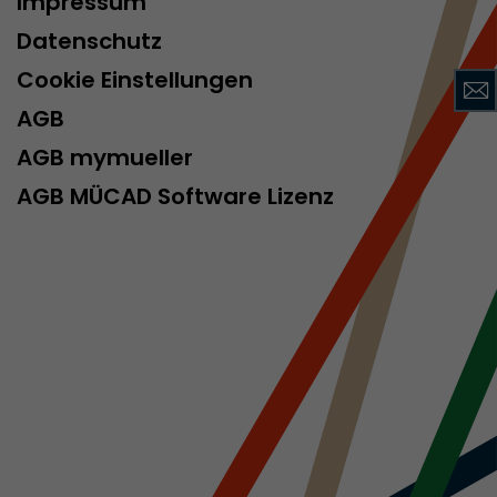
Impressum
Datenschutz
Cookie Einstellungen
rd von Google
AGB
ompatibilität
ode verwenden
AGB mymueller
 ab, wenn der
AGB MÜCAD Software Lizenz
och beim
racking-
inhaltet alle
uches, auch