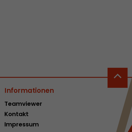
 aktive
her welche ein
at.
in Besuch
er Seite
erhalb des
Informationen
n Besuches
Teamviewer
Kontakt
Impressum