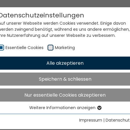
Datenschutzeinstellungen
Auf unserer Webseite werden Cookies verwendet. Einige davon
werden zwingend benötigt, während es uns andere ermöglichen,
Ihre Nutzererfahrung auf unserer Webseite zu verbessern.
Essentielle Cookies
Marketing
Alle akzeptieren
e Welt. Unsere Technolog
Speichern & schliessen
Nur essentielle Cookies akzeptieren
Weitere Informationen anzeigen
Essentielle Cookies
Essentielle Cookies werden für grundlegende Funktionen der
Impressum
|
Datenschut
Webseite benötigt. Dadurch ist gewährleistet, dass die