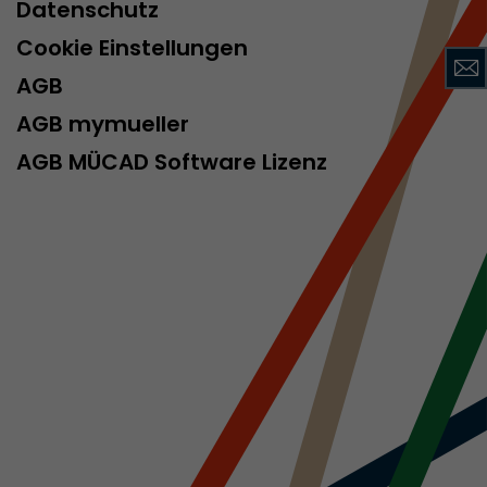
Datenschutz
Cookie Einstellungen
AGB
rd von Google
ompatibilität
AGB mymueller
ode verwenden
AGB MÜCAD Software Lizenz
 ab, wenn der
och beim
racking-
inhaltet alle
uches, auch