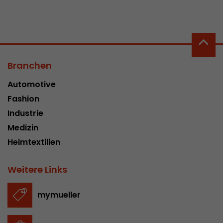
In diesem Cookie werden die Hauptinformatio
abgespeichert um Besucher zu tracken. In die
werden eine eindeutige Besucher-ID, das Datum
Zweck
des ersten Besuches, der Zeitpunkt zu welchem
Besuch gestartet wird sowie die Anzahl aller B
eindeutiger Besucher auf der Webseite gemach
Branchen
Automotive
Name
__utmb
Fashion
Industrie
Provider
www.google.com/analytics/
Medizin
Laufzeit
30 min
Heimtextilien
In diesem Cookie merkt sich Google Analytics 
Weitere Links
abgelaufen ist und wie tief sich ein Besucher a
Zweck
bewegt. Es speichert die Anzahl von Pageviews 
aktuellen Besuches und die Startzeit des aktue
mymueller
eines Besuchers.