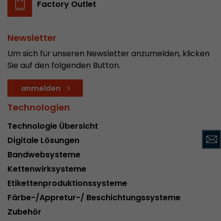
Factory Outlet
Name
__utmc
Provider
www.google.com/analytics/
Newsletter
Um sich für unseren Newsletter anzumelden, klicken
Laufzeit
pro Sitzung
Sie auf den folgenden Button.
Dieses Cookie gehört der Vergangenheit an un
Analytics nicht mehr verwendet. Für die Rückwä
anmelden
von Seiten welche noch den urchin.js Tracki
Technologien
Zweck
wird dieses Cookie dennoch geschrieben und lä
Browser geschlossen wird. Dieses Cookie muss
Technologie Übersicht
Debugging und der Verwendung des neuen ga.j
Codes nicht berücksichtigt werden.
Digitale Lösungen
Bandwebsysteme
Kettenwirksysteme
Name
__utmz
Etikettenproduktionssysteme
Provider
www.google.com/analytics/
Färbe-/Appretur-/ Beschichtungssysteme
Zubehör
Laufzeit
6 Monate