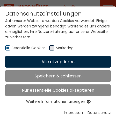
Karriere
Datenschutzeinstellungen
Auf unserer Webseite werden Cookies verwendet. Einige
davon werden zwingend benötigt, während es uns andere
Ihre Welt. Unsere
ermöglichen, Ihre Nutzererfahrung auf unserer Webseite
Technologien.
zu verbessern.
Essentielle Cookies
Marketing
Home
Standorte
Bangladesh
Alle akzeptieren
Globale Präsenz
Speichern & schliessen
Nur essentielle Cookies akzeptieren
Partner Maschinenverkauf
:
T & T Enterprise
Weitere Informationen anzeigen
Apt - 2A, House 731/A (2ndF)
Essentielle Cookies
Road Afrozabegum, Block-G,
Essentielle Cookies werden für grundlegende
Impressum
|
Datenschutz
Bashundhara R/A