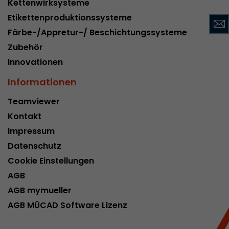
Kettenwirksysteme
Name
__utmc
Etikettenproduktionssysteme
Färbe-/Appretur-/ Beschichtungssysteme
Provider
www.google.com/analytics/
Zubehör
Laufzeit
pro Sitzung
Innovationen
Dieses Cookie gehört der Vergangenheit an un
Informationen
Analytics nicht mehr verwendet. Für die Rückwä
von Seiten welche noch den urchin.js Tracki
Teamviewer
Zweck
wird dieses Cookie dennoch geschrieben und lä
Kontakt
Browser geschlossen wird. Dieses Cookie muss
Impressum
Debugging und der Verwendung des neuen ga.j
Codes nicht berücksichtigt werden.
Datenschutz
Cookie Einstellungen
AGB
Name
__utmz
AGB mymueller
Provider
www.google.com/analytics/
AGB MÜCAD Software Lizenz
Laufzeit
6 Monate