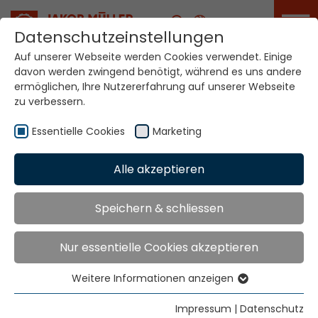
Karriere
Datenschutzeinstellungen
Auf unserer Webseite werden Cookies verwendet. Einige
davon werden zwingend benötigt, während es uns andere
Ihre Welt. Unsere
ermöglichen, Ihre Nutzererfahrung auf unserer Webseite
Technologien.
zu verbessern.
Essentielle Cookies
Marketing
Home
Standorte
Bolivien
Alle akzeptieren
Globale Präsenz
Speichern & schliessen
Nur essentielle Cookies akzeptieren
Intercom Ltda.
Calle Hans Kundt 757
Weitere Informationen anzeigen
Casilla 3369
Essentielle Cookies
La Paz
Essentielle Cookies werden für grundlegende
Impressum
|
Datenschutz