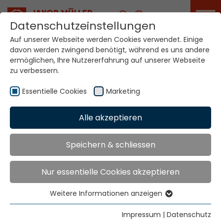
Karriere
Datenschutzeinstellungen
Auf unserer Webseite werden Cookies verwendet. Einige
davon werden zwingend benötigt, während es uns andere
Ihre Welt. Unsere
ermöglichen, Ihre Nutzererfahrung auf unserer Webseite
Technologien.
zu verbessern.
Essentielle Cookies
Marketing
Home
Standorte
Bulgarien
Alle akzeptieren
Globale Präsenz
Speichern & schliessen
Nur essentielle Cookies akzeptieren
Smart Textilchemie Ltd
Str. Nezabravka 11b
Weitere Informationen anzeigen
1113 Sofia
Essentielle Cookies
Essentielle Cookies werden für grundlegende
Tel.
+359 (28) 716894
Impressum
|
Datenschutz