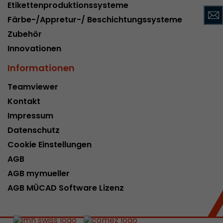
Etikettenproduktionssysteme
Name
__utmc
Färbe-/Appretur-/ Beschichtungssysteme
Provider
www.google.com/analytics/
Zubehör
Innovationen
Laufzeit
pro Sitzung
Informationen
Dieses Cookie gehört der Vergangenheit an un
Analytics nicht mehr verwendet. Für die Rückwä
Teamviewer
von Seiten welche noch den urchin.js Tracki
Kontakt
Zweck
wird dieses Cookie dennoch geschrieben und lä
Impressum
Browser geschlossen wird. Dieses Cookie muss
Datenschutz
Debugging und der Verwendung des neuen ga.j
Codes nicht berücksichtigt werden.
Cookie Einstellungen
AGB
Name
__utmz
AGB mymueller
AGB MÜCAD Software Lizenz
Provider
www.google.com/analytics/
Laufzeit
6 Monate