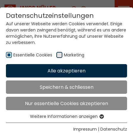
Karriere
Datenschutzeinstellungen
Auf unserer Webseite werden Cookies verwendet. Einige
davon werden zwingend benötigt, während es uns andere
Ihre Welt. Unsere
ermöglichen, Ihre Nutzererfahrung auf unserer Webseite
Technologien.
zu verbessern.
Essentielle Cookies
Marketing
Home
Standorte
Burundi
Alle akzeptieren
Globale Präsenz
Speichern & schliessen
Nur essentielle Cookies akzeptieren
Texbevfra Consult Ltd.
9th Floor Bruce House
Weitere Informationen anzeigen
Standard Street
Essentielle Cookies
Nairobi
Essentielle Cookies werden für grundlegende
Impressum
|
Datenschutz