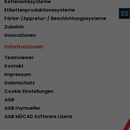
Kettenwirksysteme
Name
__utmc
Etikettenproduktionssysteme
Färbe-/Appretur-/ Beschichtungssysteme
Provider
www.google.com/analytics/
Zubehör
Laufzeit
pro Sitzung
Innovationen
Dieses Cookie gehört der Vergangenheit an un
Informationen
Analytics nicht mehr verwendet. Für die Rückwä
von Seiten welche noch den urchin.js Tracki
Teamviewer
Zweck
wird dieses Cookie dennoch geschrieben und lä
Kontakt
Browser geschlossen wird. Dieses Cookie muss
Impressum
Debugging und der Verwendung des neuen ga.j
Codes nicht berücksichtigt werden.
Datenschutz
Cookie Einstellungen
AGB
Name
__utmz
AGB mymueller
Provider
www.google.com/analytics/
AGB MÜCAD Software Lizenz
Laufzeit
6 Monate