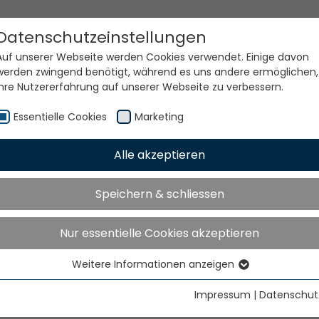
Datenschutzeinstellungen
Auf unserer Webseite werden Cookies verwendet. Einige davon
werden zwingend benötigt, während es uns andere ermöglichen,
Ihre Nutzererfahrung auf unserer Webseite zu verbessern.
Essentielle Cookies
Marketing
Alle akzeptieren
e Welt. Unsere Technolog
Speichern & schliessen
Nur essentielle Cookies akzeptieren
Weitere Informationen anzeigen
Essentielle Cookies
Essentielle Cookies werden für grundlegende Funktionen der
Impressum
|
Datenschut
Webseite benötigt. Dadurch ist gewährleistet, dass die