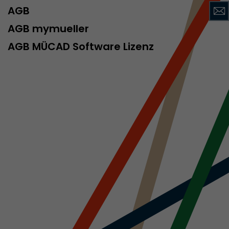
AGB
AGB mymueller
rd von Google
AGB MÜCAD Software Lizenz
ompatibilität
ode verwenden
 ab, wenn der
och beim
racking-
inhaltet alle
uches, auch