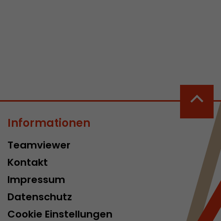
 aktive
her welche ein
at.
Informationen
in Besuch
er Seite
Teamviewer
erhalb des
n Besuches
Kontakt
Impressum
Datenschutz
Cookie Einstellungen