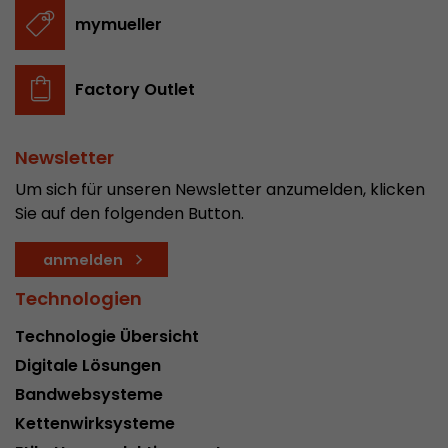
In diesem Cookie werden die Hauptinformatio
mymueller
abgespeichert um Besucher zu tracken. In die
werden eine eindeutige Besucher-ID, das Datum
Zweck
des ersten Besuches, der Zeitpunkt zu welchem
Factory Outlet
Besuch gestartet wird sowie die Anzahl aller B
eindeutiger Besucher auf der Webseite gemach
Newsletter
Um sich für unseren Newsletter anzumelden, klicken
Name
__utmb
Sie auf den folgenden Button.
Provider
www.google.com/analytics/
anmelden
Laufzeit
30 min
Technologien
In diesem Cookie merkt sich Google Analytics 
Technologie Übersicht
abgelaufen ist und wie tief sich ein Besucher a
Zweck
bewegt. Es speichert die Anzahl von Pageviews 
Digitale Lösungen
aktuellen Besuches und die Startzeit des aktue
Bandwebsysteme
eines Besuchers.
Kettenwirksysteme