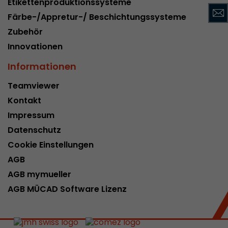
Etikettenproduktionssysteme
Name
__utmc
Färbe-/Appretur-/ Beschichtungssysteme
Zubehör
Provider
www.google.com/analytics/
Innovationen
Laufzeit
pro Sitzung
Informationen
Dieses Cookie gehört der Vergangenheit an un
Teamviewer
Analytics nicht mehr verwendet. Für die Rückwä
von Seiten welche noch den urchin.js Tracki
Kontakt
Zweck
wird dieses Cookie dennoch geschrieben und lä
Impressum
Browser geschlossen wird. Dieses Cookie muss
Datenschutz
Debugging und der Verwendung des neuen ga.j
Codes nicht berücksichtigt werden.
Cookie Einstellungen
AGB
AGB mymueller
Name
__utmz
AGB MÜCAD Software Lizenz
Provider
www.google.com/analytics/
Laufzeit
6 Monate