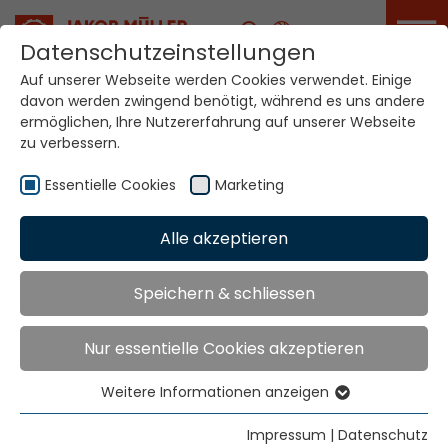
Karriere
Datenschutzeinstellungen
Auf unserer Webseite werden Cookies verwendet. Einige
davon werden zwingend benötigt, während es uns andere
Ihre Welt. Unsere
ermöglichen, Ihre Nutzererfahrung auf unserer Webseite
Technologien.
zu verbessern.
Essentielle Cookies
Marketing
Home
Standorte
Eritrea
Alle akzeptieren
Globale Präsenz
Speichern & schliessen
Nur essentielle Cookies akzeptieren
Contact via Jakob Müller AG Frick
Jakob Müller AG Frick
Weitere Informationen anzeigen
Essentielle Cookies
5070 Frick, Switzerland
Essentielle Cookies werden für grundlegende
Impressum
|
Datenschutz