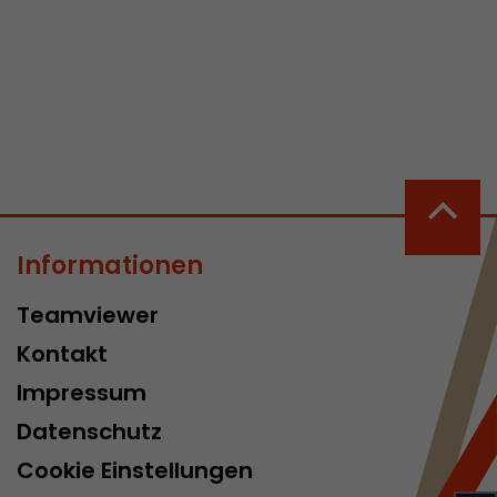
 aktive
her welche ein
at.
Informationen
in Besuch
er Seite
Teamviewer
erhalb des
Kontakt
n Besuches
Impressum
Datenschutz
Cookie Einstellungen