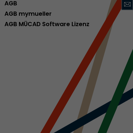
AGB
AGB mymueller
AGB MÜCAD Software Lizenz
rd von Google
ompatibilität
ode verwenden
 ab, wenn der
och beim
racking-
inhaltet alle
uches, auch