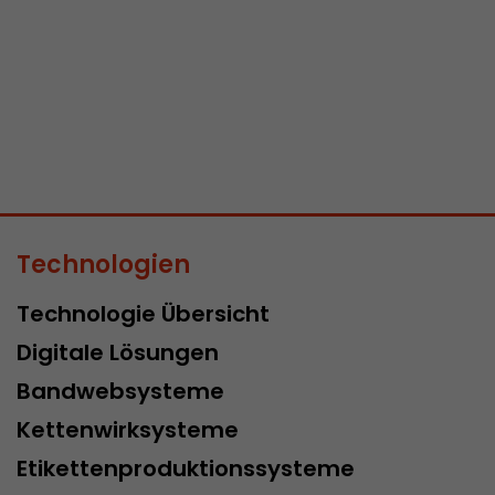
Zweck
des ersten Besuches, der Zeitpunkt zu welchem der
Besuch gestartet wird sowie die Anzahl aller Besuc
eindeutiger Besucher auf der Webseite gemacht h
Name
__utmb
Provider
www.google.com/analytics/
Laufzeit
30 min
Technologien
In diesem Cookie merkt sich Google Analytics ob e
abgelaufen ist und wie tief sich ein Besucher auf d
Technologie Übersicht
Zweck
bewegt. Es speichert die Anzahl von Pageviews inn
Digitale Lösungen
aktuellen Besuches und die Startzeit des aktuelle
eines Besuchers.
Bandwebsysteme
Kettenwirksysteme
Name
__utmc
Etikettenproduktionssysteme