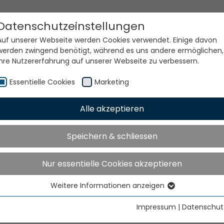
Datenschutzeinstellungen
Auf unserer Webseite werden Cookies verwendet. Einige davon
werden zwingend benötigt, während es uns andere ermöglichen,
Ihre Nutzererfahrung auf unserer Webseite zu verbessern.
Essentielle Cookies
Marketing
Alle akzeptieren
e Welt. Unsere Technolog
Speichern & schliessen
Nur essentielle Cookies akzeptieren
Weitere Informationen anzeigen
Essentielle Cookies
Essentielle Cookies werden für grundlegende Funktionen der
Impressum
|
Datenschut
Webseite benötigt. Dadurch ist gewährleistet, dass die