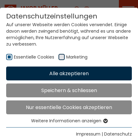
Karriere
Datenschutzeinstellungen
Auf unserer Webseite werden Cookies verwendet. Einige
davon werden zwingend benötigt, während es uns andere
Ihre Welt. Unsere
ermöglichen, Ihre Nutzererfahrung auf unserer Webseite
Technologien.
zu verbessern.
Essentielle Cookies
Marketing
Home
Standorte
Ghana
Alle akzeptieren
Globale Präsenz
Speichern & schliessen
Nur essentielle Cookies akzeptieren
Mayfair Enterprises Ltd.
8 Dakkar Road
Weitere Informationen anzeigen
East Legon
Essentielle Cookies
Accra Ghana
Essentielle Cookies werden für grundlegende
Impressum
|
Datenschutz