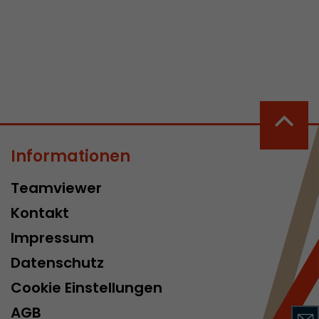
 aktive
her welche ein
at.
Informationen
in Besuch
Teamviewer
er Seite
Kontakt
erhalb des
n Besuches
Impressum
Datenschutz
Cookie Einstellungen
AGB