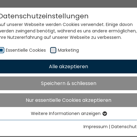
Datenschutzeinstellungen
Auf unserer Webseite werden Cookies verwendet. Einige davon
werden zwingend benötigt, während es uns andere ermöglichen,
Ihre Nutzererfahrung auf unserer Webseite zu verbessern.
Essentielle Cookies
Marketing
Alle akzeptieren
e Welt. Unsere Technolog
Speichern & schliessen
Nur essentielle Cookies akzeptieren
Weitere Informationen anzeigen
Essentielle Cookies
Essentielle Cookies werden für grundlegende Funktionen der
Impressum
|
Datenschut
Webseite benötigt. Dadurch ist gewährleistet, dass die