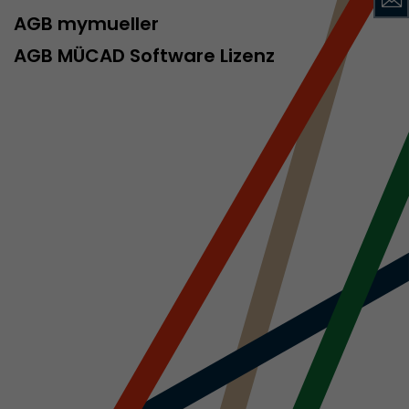
AGB mymueller
AGB MÜCAD Software Lizenz
rd von Google
ompatibilität
ode verwenden
 ab, wenn der
och beim
racking-
inhaltet alle
uches, auch