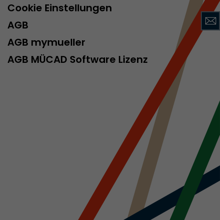
Cookie Einstellungen
AGB
AGB mymueller
rd von Google
ompatibilität
AGB MÜCAD Software Lizenz
ode verwenden
 ab, wenn der
och beim
racking-
inhaltet alle
uches, auch