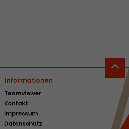
 aktive
her welche ein
at.
in Besuch
Informationen
er Seite
erhalb des
n Besuches
Teamviewer
Kontakt
Impressum
Datenschutz