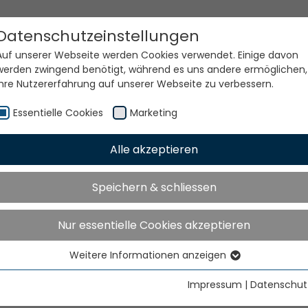
Datenschutzeinstellungen
Auf unserer Webseite werden Cookies verwendet. Einige davon
werden zwingend benötigt, während es uns andere ermöglichen,
Ihre Nutzererfahrung auf unserer Webseite zu verbessern.
Essentielle Cookies
Marketing
Alle akzeptieren
e Welt. Unsere Technolog
Speichern & schliessen
Nur essentielle Cookies akzeptieren
Weitere Informationen anzeigen
Essentielle Cookies
Essentielle Cookies werden für grundlegende Funktionen der
Impressum
|
Datenschut
Webseite benötigt. Dadurch ist gewährleistet, dass die