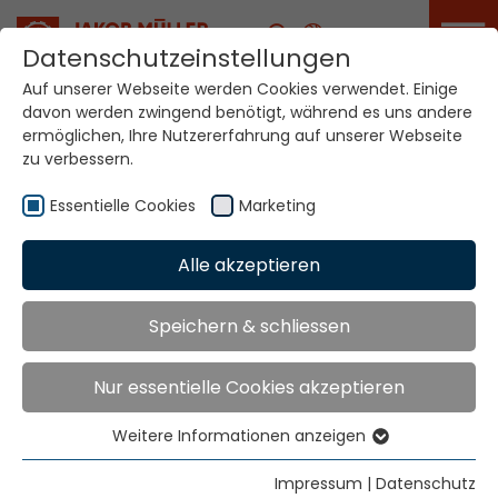
Karriere
Datenschutzeinstellungen
Auf unserer Webseite werden Cookies verwendet. Einige
davon werden zwingend benötigt, während es uns andere
Ihre Welt. Unsere
ermöglichen, Ihre Nutzererfahrung auf unserer Webseite
Technologien.
zu verbessern.
Essentielle Cookies
Marketing
Home
Standorte
Irak
Alle akzeptieren
Globale Präsenz
Speichern & schliessen
Nur essentielle Cookies akzeptieren
East Bureau for Industrial Equipment
S.I.E.
Weitere Informationen anzeigen
P.O. Box 11164
Essentielle Cookies
Baghdad
Essentielle Cookies werden für grundlegende
Impressum
|
Datenschutz