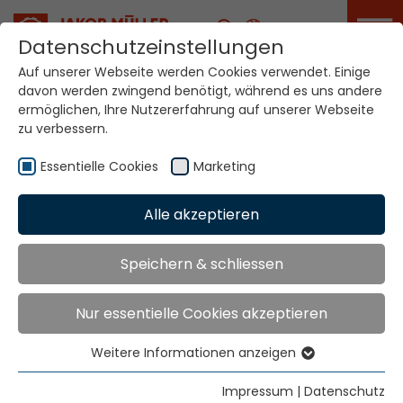
Karriere
Datenschutzeinstellungen
Auf unserer Webseite werden Cookies verwendet. Einige
davon werden zwingend benötigt, während es uns andere
Ihre Welt. Unsere
ermöglichen, Ihre Nutzererfahrung auf unserer Webseite
Technologien.
zu verbessern.
Essentielle Cookies
Marketing
Home
Standorte
Kolumbien
Alle akzeptieren
Globale Präsenz
Speichern & schliessen
Nur essentielle Cookies akzeptieren
Rodolfo Schmid & Cía. Ltda.
Calle 14 Sur No. 43 A -74
Weitere Informationen anzeigen
(El Poblado)
Essentielle Cookies
Medellin
Essentielle Cookies werden für grundlegende
Impressum
|
Datenschutz