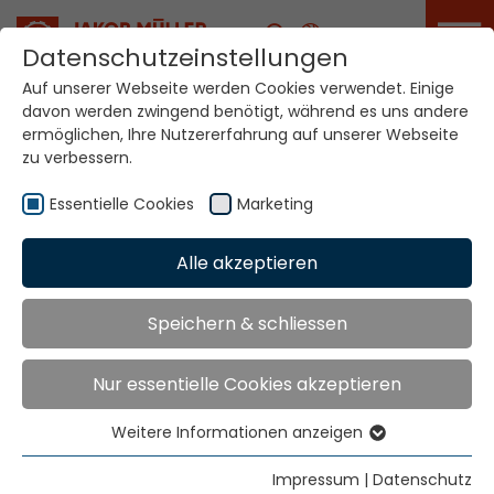
Karriere
Datenschutzeinstellungen
Auf unserer Webseite werden Cookies verwendet. Einige
davon werden zwingend benötigt, während es uns andere
Ihre Welt. Unsere
ermöglichen, Ihre Nutzererfahrung auf unserer Webseite
Technologien.
zu verbessern.
Essentielle Cookies
Marketing
Home
Standorte
Mali
Alle akzeptieren
Globale Präsenz
Speichern & schliessen
Nur essentielle Cookies akzeptieren
Kontakt über Jakob Müller AG Frick
Jakob Müller AG Frick
Weitere Informationen anzeigen
Essentielle Cookies
5070 Frick, Switzerland
Essentielle Cookies werden für grundlegende
Impressum
|
Datenschutz