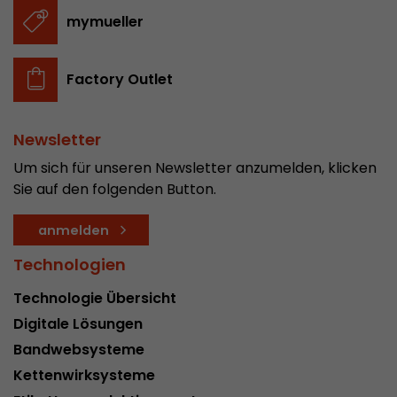
In diesem Cookie werden die Hauptinformatio
mymueller
abgespeichert um Besucher zu tracken. In die
werden eine eindeutige Besucher-ID, das Datum
Zweck
des ersten Besuches, der Zeitpunkt zu welchem
Factory Outlet
Besuch gestartet wird sowie die Anzahl aller B
eindeutiger Besucher auf der Webseite gemach
Newsletter
Um sich für unseren Newsletter anzumelden, klicken
Name
__utmb
Sie auf den folgenden Button.
Provider
www.google.com/analytics/
anmelden
Laufzeit
30 min
Technologien
In diesem Cookie merkt sich Google Analytics 
Technologie Übersicht
abgelaufen ist und wie tief sich ein Besucher a
Zweck
bewegt. Es speichert die Anzahl von Pageviews 
Digitale Lösungen
aktuellen Besuches und die Startzeit des aktue
Bandwebsysteme
eines Besuchers.
Kettenwirksysteme