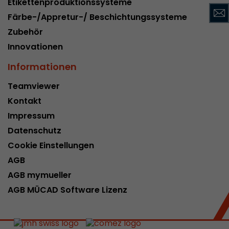
Etikettenproduktionssysteme
Name
__utmc
Färbe-/Appretur-/ Beschichtungssysteme
Zubehör
Provider
www.google.com/analytics/
Innovationen
Laufzeit
pro Sitzung
Informationen
Dieses Cookie gehört der Vergangenheit an un
Teamviewer
Analytics nicht mehr verwendet. Für die Rückwä
von Seiten welche noch den urchin.js Tracki
Kontakt
Zweck
wird dieses Cookie dennoch geschrieben und lä
Impressum
Browser geschlossen wird. Dieses Cookie muss
Datenschutz
Debugging und der Verwendung des neuen ga.j
Codes nicht berücksichtigt werden.
Cookie Einstellungen
AGB
AGB mymueller
Name
__utmz
AGB MÜCAD Software Lizenz
Provider
www.google.com/analytics/
Laufzeit
6 Monate