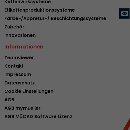
Kettenwirksysteme
Name
__utmc
Etikettenproduktionssysteme
Färbe-/Appretur-/ Beschichtungssysteme
Provider
www.google.com/analytics/
Zubehör
Laufzeit
pro Sitzung
Innovationen
Dieses Cookie gehört der Vergangenheit an un
Informationen
Analytics nicht mehr verwendet. Für die Rückwä
von Seiten welche noch den urchin.js Tracki
Teamviewer
Zweck
wird dieses Cookie dennoch geschrieben und lä
Kontakt
Browser geschlossen wird. Dieses Cookie muss
Impressum
Debugging und der Verwendung des neuen ga.j
Codes nicht berücksichtigt werden.
Datenschutz
Cookie Einstellungen
AGB
Name
__utmz
AGB mymueller
Provider
www.google.com/analytics/
AGB MÜCAD Software Lizenz
Laufzeit
6 Monate