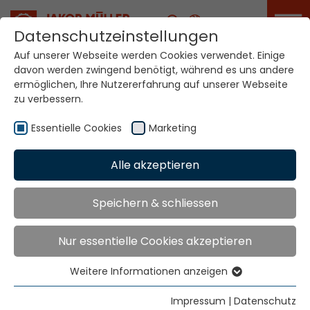
Karriere
Datenschutzeinstellungen
Auf unserer Webseite werden Cookies verwendet. Einige
davon werden zwingend benötigt, während es uns andere
Ihre Welt. Unsere
ermöglichen, Ihre Nutzererfahrung auf unserer Webseite
Technologien.
zu verbessern.
Essentielle Cookies
Marketing
Home
Standorte
Mazedonien
Alle akzeptieren
Globale Präsenz
Speichern & schliessen
Nur essentielle Cookies akzeptieren
Tekso d.o.o.
Hr. Vinko Musa
Weitere Informationen anzeigen
Aleja Zinke Kunc 4
Essentielle Cookies
10000 Zagreb
Essentielle Cookies werden für grundlegende
Impressum
|
Datenschutz