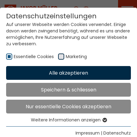
Karriere
Datenschutzeinstellungen
Auf unserer Webseite werden Cookies verwendet. Einige
davon werden zwingend benötigt, während es uns andere
Ihre Welt. Unsere
ermöglichen, Ihre Nutzererfahrung auf unserer Webseite
Technologien.
zu verbessern.
Essentielle Cookies
Marketing
Home
Standorte
Mosambik
Alle akzeptieren
Globale Präsenz
Speichern & schliessen
Nur essentielle Cookies akzeptieren
Kontakt über Jakob Müller AG Frick
Jakob Müller AG Frick
Weitere Informationen anzeigen
Essentielle Cookies
5070 Frick, Switzerland
Essentielle Cookies werden für grundlegende
Impressum
|
Datenschutz