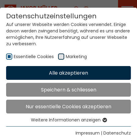
Karriere
Datenschutzeinstellungen
Auf unserer Webseite werden Cookies verwendet. Einige
davon werden zwingend benötigt, während es uns andere
Ihre Welt. Unsere
ermöglichen, Ihre Nutzererfahrung auf unserer Webseite
Technologien.
zu verbessern.
Essentielle Cookies
Marketing
Home
Standorte
Norwegen
Alle akzeptieren
Globale Präsenz
Speichern & schliessen
Nur essentielle Cookies akzeptieren
Jakob Müller Deutschland GmbH
In der Graslake 54
Weitere Informationen anzeigen
58332 Schwelm
Essentielle Cookies
Essentielle Cookies werden für grundlegende
Tel.
+49 23 36 47 99 0
Impressum
|
Datenschutz