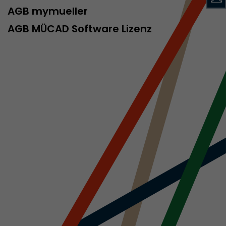
AGB mymueller
AGB MÜCAD Software Lizenz
rd von Google
ompatibilität
ode verwenden
 ab, wenn der
och beim
racking-
inhaltet alle
uches, auch