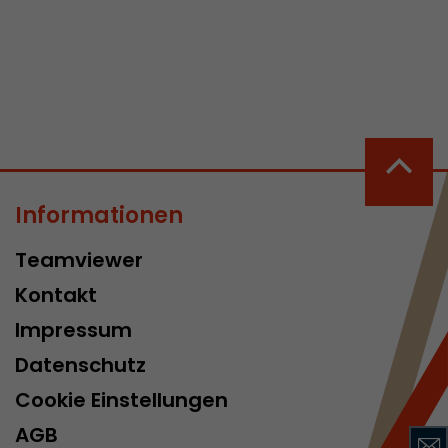
 aktive
her welche ein
at.
Informationen
in Besuch
Teamviewer
er Seite
Kontakt
erhalb des
n Besuches
Impressum
Datenschutz
Cookie Einstellungen
AGB