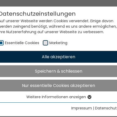
Datenschutzeinstellungen
Auf unserer Webseite werden Cookies verwendet. Einige davon
werden zwingend benötigt, während es uns andere ermöglichen,
Ihre Nutzererfahrung auf unserer Webseite zu verbessern.
Essentielle Cookies
Marketing
Alle akzeptieren
e Welt. Unsere Technolog
Speichern & schliessen
Nur essentielle Cookies akzeptieren
Weitere Informationen anzeigen
Essentielle Cookies
Essentielle Cookies werden für grundlegende Funktionen der
Impressum
|
Datenschut
Webseite benötigt. Dadurch ist gewährleistet, dass die