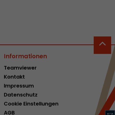
 aktive
her welche ein
at.
Informationen
in Besuch
Teamviewer
er Seite
Kontakt
erhalb des
n Besuches
Impressum
Datenschutz
Cookie Einstellungen
AGB