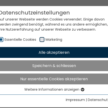
Datenschutzeinstellungen
Auf unserer Webseite werden Cookies verwendet. Einige davon
werden zwingend benötigt, während es uns andere ermöglichen,
Ihre Nutzererfahrung auf unserer Webseite zu verbessern.
Essentielle Cookies
Marketing
Alle akzeptieren
e Welt. Unsere Technolog
Speichern & schliessen
Nur essentielle Cookies akzeptieren
Weitere Informationen anzeigen
Essentielle Cookies
Essentielle Cookies werden für grundlegende Funktionen der
Impressum
|
Datenschut
Webseite benötigt. Dadurch ist gewährleistet, dass die