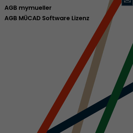
AGB mymueller
AGB MÜCAD Software Lizenz
rd von Google
ompatibilität
ode verwenden
 ab, wenn der
och beim
racking-
inhaltet alle
uches, auch