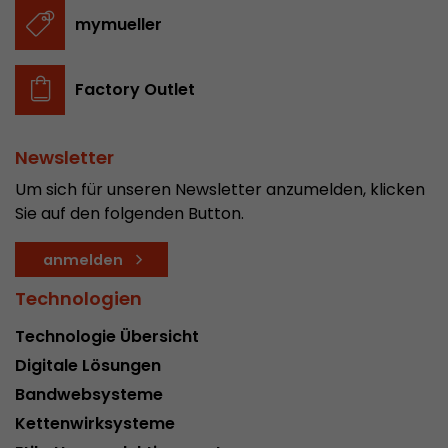
In diesem Cookie werden die Hauptinformatio
mymueller
abgespeichert um Besucher zu tracken. In die
werden eine eindeutige Besucher-ID, das Datum
Zweck
des ersten Besuches, der Zeitpunkt zu welchem
Factory Outlet
Besuch gestartet wird sowie die Anzahl aller B
eindeutiger Besucher auf der Webseite gemach
Newsletter
Um sich für unseren Newsletter anzumelden, klicken
Name
__utmb
Sie auf den folgenden Button.
Provider
www.google.com/analytics/
anmelden
Laufzeit
30 min
Technologien
In diesem Cookie merkt sich Google Analytics 
Technologie Übersicht
abgelaufen ist und wie tief sich ein Besucher a
Zweck
bewegt. Es speichert die Anzahl von Pageviews 
Digitale Lösungen
aktuellen Besuches und die Startzeit des aktue
Bandwebsysteme
eines Besuchers.
Kettenwirksysteme