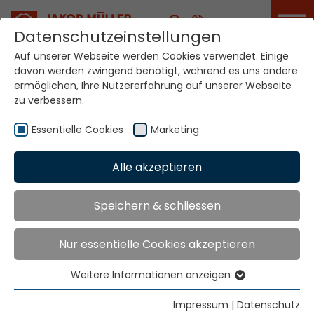
Karriere
Datenschutzeinstellungen
Auf unserer Webseite werden Cookies verwendet. Einige
davon werden zwingend benötigt, während es uns andere
Ihre Welt. Unsere
ermöglichen, Ihre Nutzererfahrung auf unserer Webseite
Technologien.
zu verbessern.
Essentielle Cookies
Marketing
Home
Standorte
Singapur
Alle akzeptieren
Globale Präsenz
Speichern & schliessen
Nur essentielle Cookies akzeptieren
Contact via Jakob Müller AG Frick
Jakob Müller AG Frick
Weitere Informationen anzeigen
Essentielle Cookies
5070 Frick, Switzerland
Essentielle Cookies werden für grundlegende
Impressum
|
Datenschutz