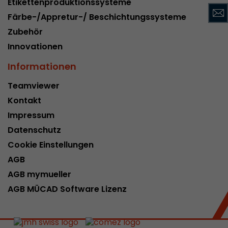
Etikettenproduktionssysteme
Name
__utmc
Färbe-/Appretur-/ Beschichtungssysteme
Zubehör
Provider
www.google.com/analytics/
Innovationen
Laufzeit
pro Sitzung
Informationen
Dieses Cookie gehört der Vergangenheit an un
Teamviewer
Analytics nicht mehr verwendet. Für die Rückwä
von Seiten welche noch den urchin.js Tracki
Kontakt
Zweck
wird dieses Cookie dennoch geschrieben und lä
Impressum
Browser geschlossen wird. Dieses Cookie muss
Datenschutz
Debugging und der Verwendung des neuen ga.j
Codes nicht berücksichtigt werden.
Cookie Einstellungen
AGB
AGB mymueller
Name
__utmz
AGB MÜCAD Software Lizenz
Provider
www.google.com/analytics/
Laufzeit
6 Monate