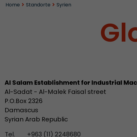
Home
Standorte
Syrien
Gl
Al Salam Establishment for Industrial Ma
Al-Sadat - Al-Malek Faisal street
P.O.Box 2326
Damascus
Syrian Arab Republic
Tel.
+963 (11) 2248680