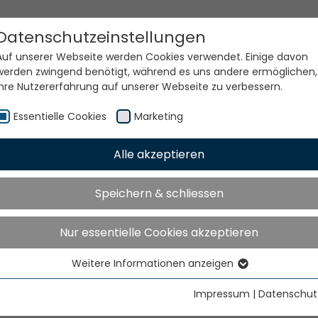
Datenschutzeinstellungen
Auf unserer Webseite werden Cookies verwendet. Einige davon
werden zwingend benötigt, während es uns andere ermöglichen,
Ihre Nutzererfahrung auf unserer Webseite zu verbessern.
Essentielle Cookies
Marketing
Alle akzeptieren
e Welt. Unsere Technolog
Speichern & schliessen
Nur essentielle Cookies akzeptieren
Weitere Informationen anzeigen
Essentielle Cookies
Essentielle Cookies werden für grundlegende Funktionen der
Impressum
|
Datenschut
Webseite benötigt. Dadurch ist gewährleistet, dass die