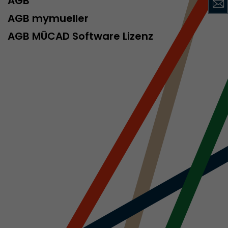
AGB
AGB mymueller
AGB MÜCAD Software Lizenz
rd von Google
ompatibilität
ode verwenden
 ab, wenn der
och beim
racking-
inhaltet alle
uches, auch