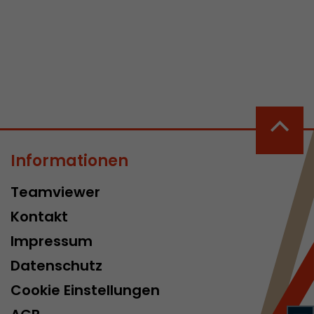
 aktive
her welche ein
at.
Informationen
in Besuch
Teamviewer
er Seite
erhalb des
Kontakt
n Besuches
Impressum
Datenschutz
Cookie Einstellungen