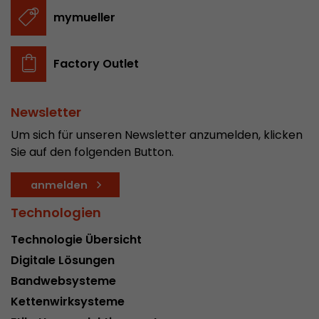
In diesem Cookie werden die Hauptinformatio
mymueller
abgespeichert um Besucher zu tracken. In die
werden eine eindeutige Besucher-ID, das Datum
Zweck
des ersten Besuches, der Zeitpunkt zu welchem
Factory Outlet
Besuch gestartet wird sowie die Anzahl aller B
eindeutiger Besucher auf der Webseite gemach
Newsletter
Um sich für unseren Newsletter anzumelden, klicken
Name
__utmb
Sie auf den folgenden Button.
Provider
www.google.com/analytics/
anmelden
Laufzeit
30 min
Technologien
In diesem Cookie merkt sich Google Analytics 
Technologie Übersicht
abgelaufen ist und wie tief sich ein Besucher a
Zweck
bewegt. Es speichert die Anzahl von Pageviews 
Digitale Lösungen
aktuellen Besuches und die Startzeit des aktue
Bandwebsysteme
eines Besuchers.
Kettenwirksysteme