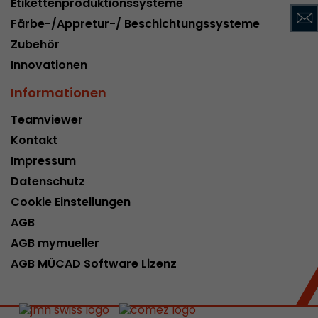
Etikettenproduktionssysteme
Name
__utmc
Färbe-/Appretur-/ Beschichtungssysteme
Zubehör
Provider
www.google.com/analytics/
Innovationen
Laufzeit
pro Sitzung
Informationen
Dieses Cookie gehört der Vergangenheit an un
Teamviewer
Analytics nicht mehr verwendet. Für die Rückwä
von Seiten welche noch den urchin.js Tracki
Kontakt
Zweck
wird dieses Cookie dennoch geschrieben und lä
Impressum
Browser geschlossen wird. Dieses Cookie muss
Datenschutz
Debugging und der Verwendung des neuen ga.j
Codes nicht berücksichtigt werden.
Cookie Einstellungen
AGB
AGB mymueller
Name
__utmz
AGB MÜCAD Software Lizenz
Provider
www.google.com/analytics/
Laufzeit
6 Monate