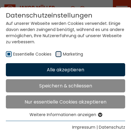
Karriere
Datenschutzeinstellungen
Auf unserer Webseite werden Cookies verwendet. Einige
davon werden zwingend benötigt, während es uns andere
Ihre Welt. Unsere
ermöglichen, Ihre Nutzererfahrung auf unserer Webseite
Technologien.
zu verbessern.
Essentielle Cookies
Marketing
Home
Standorte
Togo
Alle akzeptieren
Globale Präsenz
Speichern & schliessen
Nur essentielle Cookies akzeptieren
Kontakt über Jakob Müller AG Frick
Jakob Müller AG Frick
Weitere Informationen anzeigen
Essentielle Cookies
5070 Frick, Switzerland
Essentielle Cookies werden für grundlegende
Impressum
|
Datenschutz