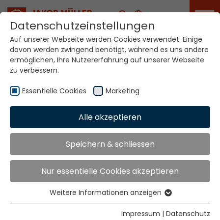
Karriere
Datenschutzeinstellungen
Auf unserer Webseite werden Cookies verwendet. Einige
davon werden zwingend benötigt, während es uns andere
Ihre Welt. Unsere
ermöglichen, Ihre Nutzererfahrung auf unserer Webseite
Technologien.
zu verbessern.
Essentielle Cookies
Marketing
Home
Standorte
Türkei
Alle akzeptieren
Global Presence
Speichern & schliessen
Nur essentielle Cookies akzeptieren
Bilol Tekstil Servis
Servis olması
Ltd. Sti.
durumunda:
Weitere Informationen anzeigen
Şenlik Mahallesi
Essentielle Cookies
MC Dar Teknik
Üniversite Sokak
Essentielle Cookies werden für grundlegende
Impressum
|
Datenschutz
Mr. Murat Celik
No:3