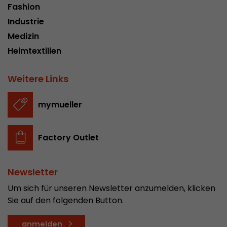
Fashion
In diesem Cookie werden die Hauptinformatio
abgespeichert um Besucher zu tracken. In die
Industrie
werden eine eindeutige Besucher-ID, das Datum
Zweck
Medizin
des ersten Besuches, der Zeitpunkt zu welchem
Heimtextilien
Besuch gestartet wird sowie die Anzahl aller B
eindeutiger Besucher auf der Webseite gemach
Weitere Links
Name
__utmb
mymueller
Provider
www.google.com/analytics/
Factory Outlet
Laufzeit
30 min
In diesem Cookie merkt sich Google Analytics 
Newsletter
abgelaufen ist und wie tief sich ein Besucher a
Zweck
bewegt. Es speichert die Anzahl von Pageviews 
Um sich für unseren Newsletter anzumelden, klicken
aktuellen Besuches und die Startzeit des aktue
Sie auf den folgenden Button.
eines Besuchers.
anmelden