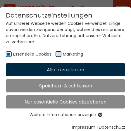
Karriere
Datenschutzeinstellungen
Auf unserer Webseite werden Cookies verwendet. Einige
davon werden zwingend benötigt, während es uns andere
Ihre Welt. Unsere
ermöglichen, Ihre Nutzererfahrung auf unserer Webseite
Technologien.
zu verbessern.
Essentielle Cookies
Marketing
Home
Standorte
Tunesien
Alle akzeptieren
Globale Präsenz
Speichern & schliessen
Nur essentielle Cookies akzeptieren
TEXMA s.a.r.l..
Résidence Belle Vue – Cié Ons
Weitere Informationen anzeigen
R4 – Route de la Ceinture
Essentielle Cookies
2ème étage – Appartement 6
Essentielle Cookies werden für grundlegende
Impressum
|
Datenschutz
5000 Monastir