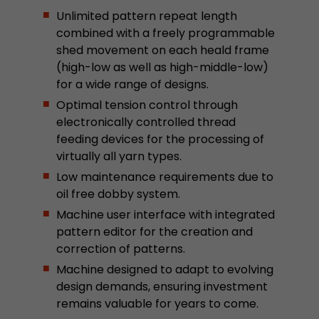
Unlimited pattern repeat length
Dieses Cookie ist das Besucherquellen Cookie. E
combined with a freely programmable
Besucherquellen Informationen des aktuellen 
shed movement on each heald frame
Informationen welche über Kampagnen Track
übergeben wurden. Ebenfalls speichert dieses C
(high-low as well as high-middle-low)
Besucherquelle des letztes Besuches anderst wa
for a wide range of designs.
Zweck
aktuelle. Wenn keine Informationen zur Besuche
Optimal tension control through
werden können so wird das Cookie nicht abgeä
electronically controlled thread
diesem Wege kann Google Analytics Besucheri
feeding devices for the processing of
Conversions und E-Commerce Transaktionen e
virtually all yarn types.
Besucherquelle zuordnen. Das Cookie enthält k
Informationen über vergangene Besucherquell
Low maintenance requirements due to
oil free dobby system.
Machine user interface with integrated
Name
_ga
pattern editor for the creation and
correction of patterns.
Provider
https://analytics.google.com
Machine designed to adapt to evolving
Laufzeit
2 Jahre
design demands, ensuring investment
remains valuable for years to come.
Registriert eine eindeutige ID, die verwendet wi