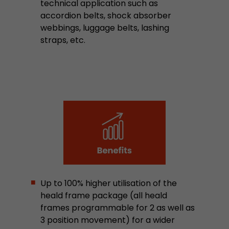
technical application such as
Laufzeit
2 Jaahre
accordion belts, shock absorber
webbings, luggage belts, lashing
Leadinfo setzt zwei sogenannte Cookies, die nu
straps, etc.
Zweck
Einblicke in das Verhalten auf der Website geb
werden unter keinen Umständen an Dritte wei
Name
_li_ses
Provider
Leadinfo B.V.
Laufzeit
Session
Leadinfo setzt zwei sogenannte Cookies, die nu
Zweck
Einblicke in das Verhalten auf der Website geb
werden unter keinen Umständen an Dritte wei
Up to 100% higher utilisation of the
heald frame package (all heald
frames programmable for 2 as well as
3 position movement) for a wider