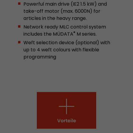
Powerful main drive (IE2 1.5 kW) and
Name
__utmc
take-off motor (max. 6000N) for
articles in the heavy range.
Provider
www.google.com/analytics/
Network ready MLC control system
Laufzeit
pro Sitzung
®
includes the MÜDATA
M series.
Weft selection device (optional) with
Dieses Cookie gehört der Vergangenheit an un
up to 4 weft colours with flexible
Analytics nicht mehr verwendet. Für die Rückwä
programming
von Seiten welche noch den urchin.js Tracki
Zweck
wird dieses Cookie dennoch geschrieben und lä
Browser geschlossen wird. Dieses Cookie muss
Debugging und der Verwendung des neuen ga.j
Codes nicht berücksichtigt werden.
Name
__utmz
Provider
www.google.com/analytics/
Laufzeit
6 Monate