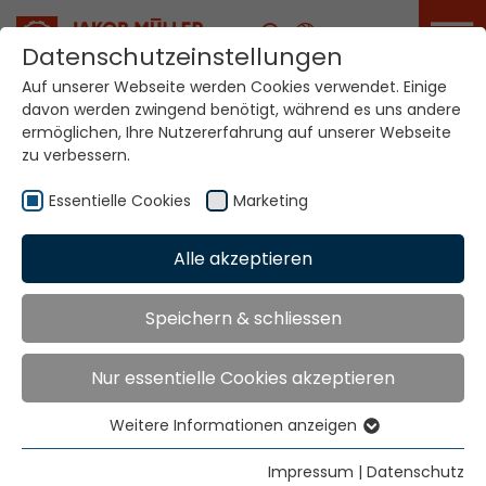
Karriere
Datenschutzeinstellungen
Auf unserer Webseite werden Cookies verwendet. Einige
davon werden zwingend benötigt, während es uns andere
ermöglichen, Ihre Nutzererfahrung auf unserer Webseite
NFME
zu verbessern.
Essentielle Cookies
Marketing
Home
Technologien
Bandwebsysteme
NFME
Alle akzeptieren
NARROW FABRIC
Speichern & schliessen
WEAVING SYSTEMS
Nur essentielle Cookies akzeptieren
NFME
Weitere Informationen anzeigen
Essentielle Cookies
Essentielle Cookies werden für grundlegende
Impressum
|
Datenschutz
Latest electronically controlled needle weaving loom