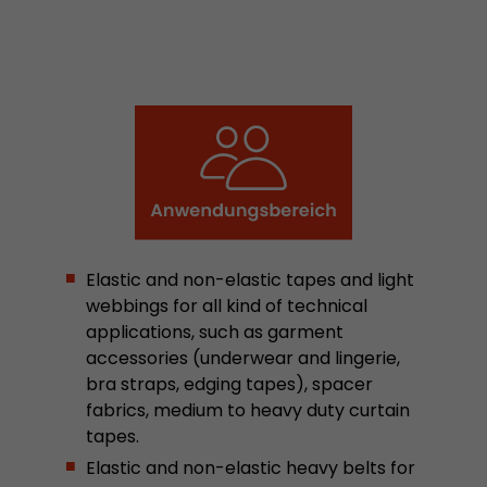
Zweck
statistische Daten, wie der Besucher die Websit
generieren.
Name
__utmt
Provider
https://analytics.google.com
Laufzeit
10 Minuten
Wird von Google Analytics verwendet. Das Cook
Unterscheidung von Nutzern und Sitzungen; a
Elastic and non-elastic tapes and light
Zweck
es Statistiken über den Traffic der Website. Die
webbings for all kind of technical
Datenschutzrichtlinie finden Sie hier:
applications, such as garment
https://www.google.com/intl/en/analytics/pri
accessories (underwear and lingerie,
bra straps, edging tapes), spacer
fabrics, medium to heavy duty curtain
Name
_li_id
tapes.
Provider
Leadinfo B.V.
Elastic and non-elastic heavy belts for