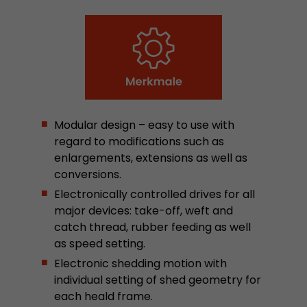
In diesem Cookie werden die Hauptinformatio
abgespeichert um Besucher zu tracken. In die
werden eine eindeutige Besucher-ID, das Datum
Zweck
des ersten Besuches, der Zeitpunkt zu welchem
Besuch gestartet wird sowie die Anzahl aller B
eindeutiger Besucher auf der Webseite gemach
Modular design – easy to use with
Name
__utmb
regard to modifications such as
enlargements, extensions as well as
Provider
www.google.com/analytics/
conversions.
Laufzeit
30 min
Electronically controlled drives for all
major devices: take-off, weft and
In diesem Cookie merkt sich Google Analytics 
catch thread, rubber feeding as well
abgelaufen ist und wie tief sich ein Besucher a
as speed setting.
Zweck
bewegt. Es speichert die Anzahl von Pageviews 
Electronic shedding motion with
aktuellen Besuches und die Startzeit des aktue
eines Besuchers.
individual setting of shed geometry for
each heald frame.