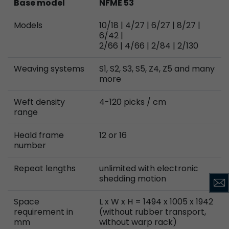
Base model
NFME 53
Models
10/18 | 4/27 | 6/27 | 8/27 |
6/42 |
2/66 | 4/66 | 2/84 | 2/130
Weaving systems
S1, S2, S3, S5, Z4, Z5 and many
more
Weft density
4-120 picks / cm
range
Heald frame
12 or 16
number
Repeat lengths
unlimited with electronic
shedding motion
Space
L x W x H = 1494 x 1005 x 1942
requirement in
(without rubber transport,
mm
without warp rack)