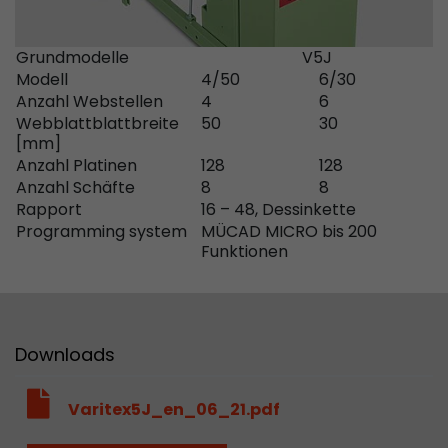
Dieses Cookie ist das Besucherquellen Cookie. E
Besucherquellen Informationen des aktuellen 
Grundmodelle
V5J
Informationen welche über Kampagnen Track
Modell
4/50
6/30
übergeben wurden. Ebenfalls speichert dieses C
Anzahl Webstellen
4
6
Besucherquelle des letztes Besuches anderst wa
Webblattblattbreite
50
30
Zweck
aktuelle. Wenn keine Informationen zur Besuche
[mm]
werden können so wird das Cookie nicht abgeä
Anzahl Platinen
128
128
diesem Wege kann Google Analytics Besucheri
Anzahl Schäfte
8
8
Conversions und E-Commerce Transaktionen e
Rapport
16 – 48, Dessinkette
Besucherquelle zuordnen. Das Cookie enthält k
Programming system
MÜCAD MICRO bis 200
Informationen über vergangene Besucherquell
Funktionen
Name
_ga
Downloads
Provider
https://analytics.google.com
Laufzeit
2 Jahre
Varitex5J_en_06_21.pdf
Registriert eine eindeutige ID, die verwendet wi