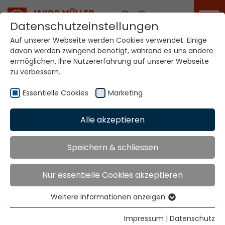
Karriere
Datenschutzeinstellungen
Auf unserer Webseite werden Cookies verwendet. Einige
davon werden zwingend benötigt, während es uns andere
ermöglichen, Ihre Nutzererfahrung auf unserer Webseite
zu verbessern.
Essentielle Cookies
Marketing
Home
Technologien
Bandwebsysteme
Varitex V5...J /V5MJ
Alle akzeptieren
Speichern & schliessen
BANDWEBSYSTEME
Nur essentielle Cookies akzeptieren
VARITEX V5...J /
Weitere Informationen anzeigen
V5MJ
Essentielle Cookies
Essentielle Cookies werden für grundlegende
Impressum
|
Datenschutz