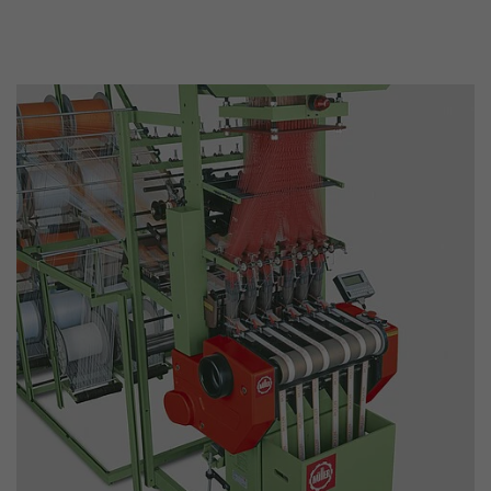
Name
__utmc
Provider
www.google.com/analytics/
Laufzeit
pro Sitzung
Dieses Cookie gehört der Vergangenheit an un
Analytics nicht mehr verwendet. Für die Rückwä
von Seiten welche noch den urchin.js Tracki
Zweck
wird dieses Cookie dennoch geschrieben und lä
Browser geschlossen wird. Dieses Cookie muss
Debugging und der Verwendung des neuen ga.j
Codes nicht berücksichtigt werden.
Name
__utmz
Provider
www.google.com/analytics/
Laufzeit
6 Monate