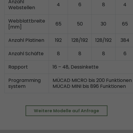
Anzahl
4
6
8
4
Laufzeit
2 Jaahre
Webstellen
Leadinfo setzt zwei sogenannte Cookies, die nu
Webblattbreite
65
50
30
65
Zweck
Einblicke in das Verhalten auf der Website geb
[mm]
werden unter keinen Umständen an Dritte wei
Anzahl Platinen
192
128/192
128/192
384
Name
_li_ses
Anzahl Schäfte
8
8
8
6
Provider
Leadinfo B.V.
Rapport
16 – 48, Dessinkette
Laufzeit
Session
Programming
MÜCAD MICRO bis 200 Funktionen
system
MÜCAD MINI bis 896 Funktionen
Leadinfo setzt zwei sogenannte Cookies, die nu
Zweck
Einblicke in das Verhalten auf der Website geb
werden unter keinen Umständen an Dritte wei
Weitere Modelle auf Anfrage