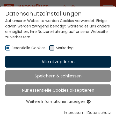
Karriere
Datenschutzeinstellungen
Auf unserer Webseite werden Cookies verwendet. Einige
davon werden zwingend benötigt, während es uns andere
ermöglichen, Ihre Nutzererfahrung auf unserer Webseite
zu verbessern.
Essentielle Cookies
Marketing
Home
Technologien
Innovationen
Alle akzeptieren
Innovationen
Speichern & schliessen
Nur essentielle Cookies akzeptieren
Weitere Informationen anzeigen
Essentielle Cookies
Essentielle Cookies werden für grundlegende
Impressum
|
Datenschutz