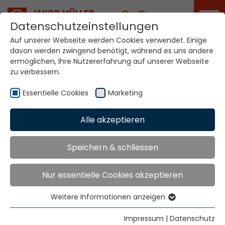
Karriere
Datenschutzeinstellungen
Auf unserer Webseite werden Cookies verwendet. Einige
davon werden zwingend benötigt, während es uns andere
ermöglichen, Ihre Nutzererfahrung auf unserer Webseite
zu verbessern.
Essentielle Cookies
Marketing
Home
Technologien
Zubehör
Alle akzeptieren
Zubehör
Speichern & schliessen
Nur essentielle Cookies akzeptieren
Weitere Informationen anzeigen
Essentielle Cookies
Essentielle Cookies werden für grundlegende
Impressum
|
Datenschutz
HARNISCHE