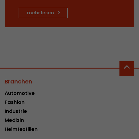
Name
__utmc
mehr lesen
Provider
www.google.com/analytics/
Laufzeit
pro Sitzung
Dieses Cookie gehört der Vergangenheit an un
Analytics nicht mehr verwendet. Für die Rückwä
von Seiten welche noch den urchin.js Tracki
Zweck
wird dieses Cookie dennoch geschrieben und lä
Browser geschlossen wird. Dieses Cookie muss
Branchen
Debugging und der Verwendung des neuen ga.j
Codes nicht berücksichtigt werden.
Automotive
Fashion
Name
__utmz
Industrie
Medizin
Provider
www.google.com/analytics/
Heimtextilien
Laufzeit
6 Monate