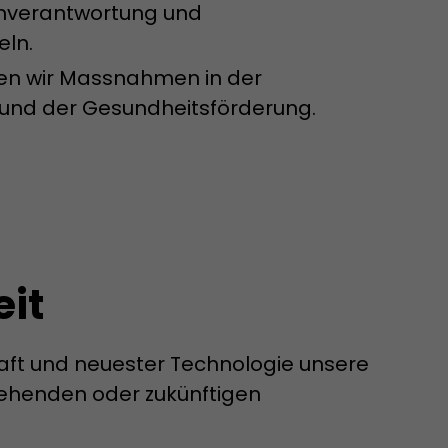
enverantwortung und
eln.
fen wir Massnahmen in der
rd von Google
n und der Gesundheitsförderung.
ompatibilität
ode verwenden
 ab, wenn der
och beim
racking-
it
raft und neuester Technologie unsere
ehenden oder zukünftigen
inhaltet alle
uches, auch