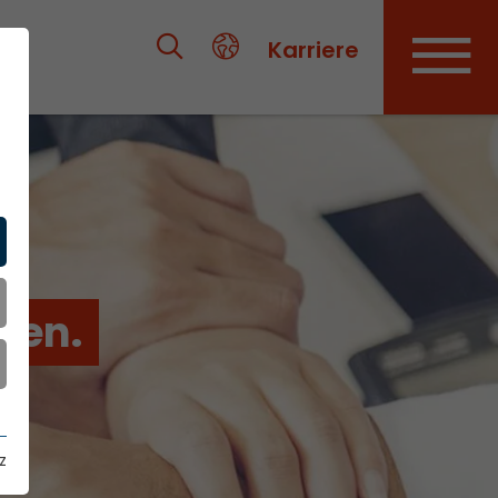
Karriere
ien.
z