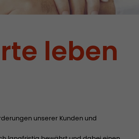
rte leben
orderungen unserer Kunden und
 Cookie
sich langfristig bewährt und dabei einen
d die Zeit