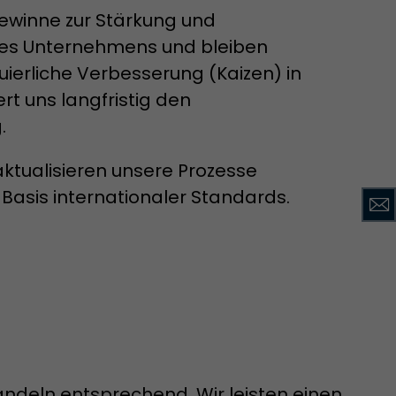
Gewinne zur Stärkung und
Diese Cookies
egeben.
des Unternehmens und bleiben
uierliche Verbesserung (Kaizen) in
rt uns langfristig den
.
ktualisieren unsere Prozesse
Basis internationaler Standards.
acob Müller AG
Diese Cookies
egeben.
ndeln entsprechend. Wir leisten einen