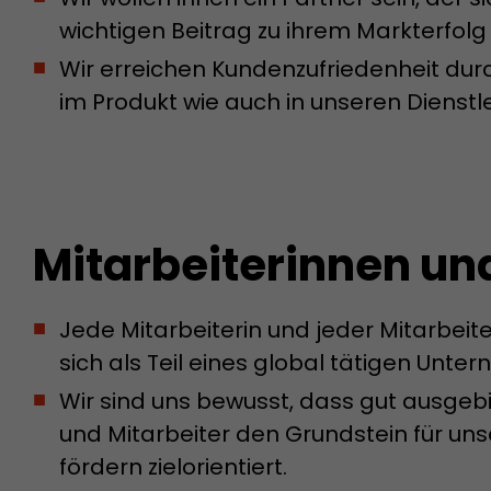
Zweck
des ersten Besuches, der Zeitpunkt zu welchem der
wichtigen Beitrag zu ihrem Markterfolg l
Besuch gestartet wird sowie die Anzahl aller Besuc
Wir erreichen Kundenzufriedenheit dur
eindeutiger Besucher auf der Webseite gemacht h
im Produkt wie auch in unseren Dienstl
Name
__utmb
Provider
www.google.com/analytics/
Laufzeit
30 min
Mitarbeiterinnen un
In diesem Cookie merkt sich Google Analytics ob e
abgelaufen ist und wie tief sich ein Besucher auf d
Jede Mitarbeiterin und jeder Mitarbeit
Zweck
bewegt. Es speichert die Anzahl von Pageviews inn
aktuellen Besuches und die Startzeit des aktuelle
sich als Teil eines global tätigen Unt
eines Besuchers.
Wir sind uns bewusst, dass gut ausgebi
und Mitarbeiter den Grundstein für uns
Name
__utmc
fördern zielorientiert.