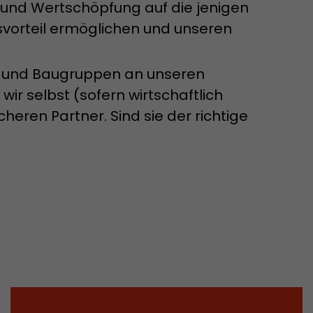
 und Wertschöpfung auf die jenigen
Parameter
ie ab, ob die
svorteil ermöglichen und unseren
ls die
elle ermittelt
t. Auf
und Baugruppen an unseren
rmationen wie
ir selbst (sofern wirtschaftlich
r
cheren Partner. Sind sie der richtige
 historischen
um
tzt, zu