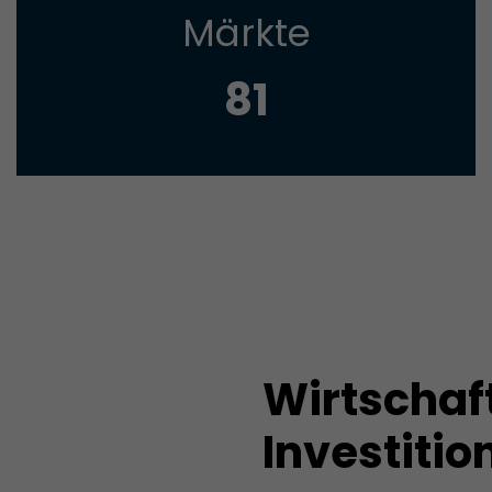
Märkte
Name
__utmt
82
Provider
https://analytics.google.com
Laufzeit
10 Minuten
Wird von Google Analytics verwendet. Das Cookie d
Unterscheidung von Nutzern und Sitzungen; auße
Zweck
es Statistiken über den Traffic der Website. Die au
Datenschutzrichtlinie finden Sie hier:
https://www.google.com/intl/en/analytics/privacy
Name
_li_id
Wirtschaft
Provider
Leadinfo B.V.
Investitio
Laufzeit
2 Jaahre
Leadinfo setzt zwei sogenannte Cookies, die nur J