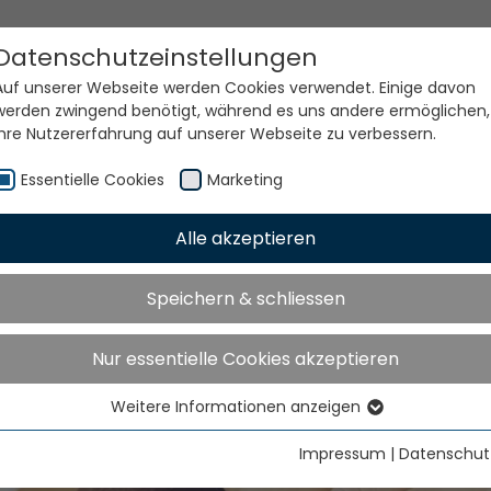
Datenschutzeinstellungen
Auf unserer Webseite werden Cookies verwendet. Einige davon
werden zwingend benötigt, während es uns andere ermöglichen,
Ihre Nutzererfahrung auf unserer Webseite zu verbessern.
Essentielle Cookies
Marketing
Alle akzeptieren
Speichern & schliessen
e Welt. Unsere Technolog
Nur essentielle Cookies akzeptieren
Weitere Informationen anzeigen
Essentielle Cookies
Essentielle Cookies werden für grundlegende Funktionen der
Impressum
|
Datenschut
Webseite benötigt. Dadurch ist gewährleistet, dass die