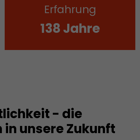
Erfahrung
139
Jahre
ient der
rdem erzeugt
sführliche
overview.html
lichkeit - die
n in unsere Zukunft
acob Müller AG