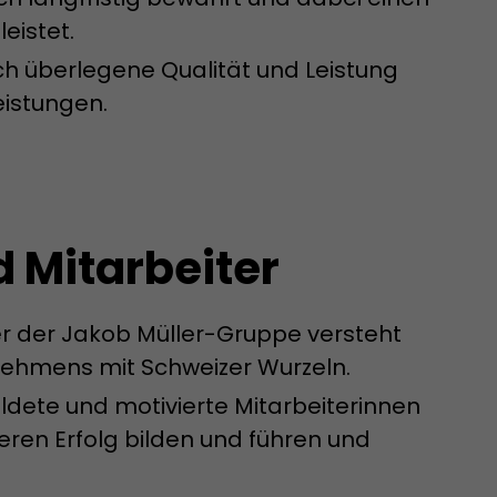
 aktive
eistet.
her welche ein
ch überlegene Qualität und Leistung
at.
eistungen.
d Mitarbeiter
in Besuch
er Seite
er der Jakob Müller-Gruppe versteht
erhalb des
n Besuches
ernehmens mit Schweizer Wurzeln.
ldete und motivierte Mitarbeiterinnen
eren Erfolg bilden und führen und