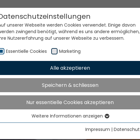
Datenschutzeinstellungen
Auf unserer Webseite werden Cookies verwendet. Einige davon
werden zwingend benötigt, während es uns andere ermöglichen,
Ihre Nutzererfahrung auf unserer Webseite zu verbessern.
Essentielle Cookies
Marketing
Alle akzeptieren
Speichern & schliessen
e Welt. Unsere Technolo
Nur essentielle Cookies akzeptieren
Weitere Informationen anzeigen
Essentielle Cookies
Essentielle Cookies werden für grundlegende Funktionen der
Impressum
|
Datenschut
Webseite benötigt. Dadurch ist gewährleistet, dass die