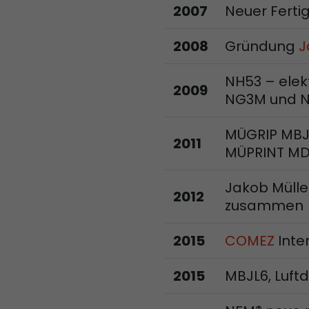
2007
Neuer Ferti
2008
Gründung
J
NH53 – ele
2009
NG3M und N
MÜGRIP MBJ
2011
MÜPRINT MDP
Jakob Müll
2012
zusammen
2015
COMEZ
Inter
2015
MBJL6, Luf