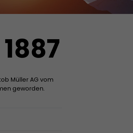
 1887
kob Müller AG vom
ehmen geworden.
 Cookie
d die Zeit