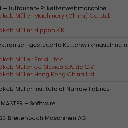
Provider
www.google.com/analytics/
1 – Luftdüsen-Etikettenwebmaschine
Laufzeit
pro Sitzung
akob Müller Machinery (China) Co. Ltd.
Dieses Cookie gehört der Vergangenheit an und wi
akob Müller Nippon K.K.
Analytics nicht mehr verwendet. Für die Rückwärtsk
von Seiten welche noch den urchin.js Tracking-C
ktronisch gesteuerte Kettenwirkmaschine m
Zweck
wird dieses Cookie dennoch geschrieben und läuft
Browser geschlossen wird. Dieses Cookie muss jed
Debugging und der Verwendung des neuen ga.js T
akob Müller Brasil Ltda.
Codes nicht berücksichtigt werden.
akob Müller de Mexico S.A. de C.V.
akob Müller Hong Kong China Ltd.
Name
__utmz
kob Müller Institute of Narrow Fabrics
Provider
www.google.com/analytics/
ASTER – Software
Laufzeit
6 Monate
 SB Breitenbach Maschinen AG
Dieses Cookie ist das Besucherquellen Cookie. Es be
Besucherquellen Informationen des aktuellen Bes