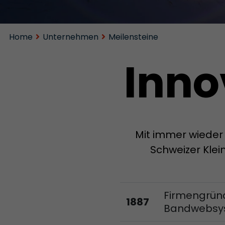
Home
Unternehmen
Meilensteine
Inno
Mit immer wieder
Schweizer Klei
Firmengründ
1887
Bandwebsys