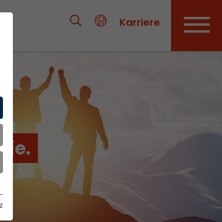
Karriere
gie.
z