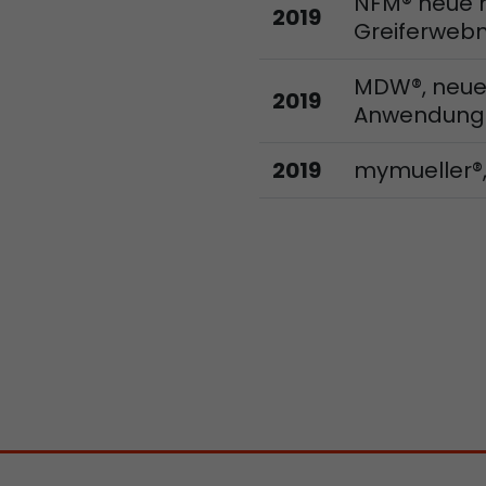
NFM® neue m
2019
Greiferweb
MDW®, neue 
2019
Anwendung
2019
mymueller®, 