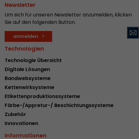
Newsletter
Dieses Cookie ist das Besucherquellen Cookie. E
Um sich für unseren Newsletter anzumelden, klicken
Besucherquellen Informationen des aktuellen 
Sie auf den folgenden Button.
Informationen welche über Kampagnen Track
übergeben wurden. Ebenfalls speichert dieses C
Besucherquelle des letztes Besuches anderst wa
anmelden
Zweck
aktuelle. Wenn keine Informationen zur Besuche
Technologien
werden können so wird das Cookie nicht abgeä
diesem Wege kann Google Analytics Besucheri
Technologie Übersicht
Conversions und E-Commerce Transaktionen e
Digitale Lösungen
Besucherquelle zuordnen. Das Cookie enthält k
Informationen über vergangene Besucherquell
Bandwebsysteme
Kettenwirksysteme
Etikettenproduktionssysteme
Name
_ga
Färbe-/Appretur-/ Beschichtungssysteme
Provider
https://analytics.google.com
Zubehör
Innovationen
Laufzeit
2 Jahre
Informationen
Registriert eine eindeutige ID, die verwendet wi