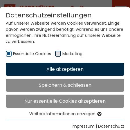
Karriere
Datenschutzeinstellungen
Auf unserer Webseite werden Cookies verwendet. Einige
davon werden zwingend benötigt, während es uns andere
ermöglichen, Ihre Nutzererfahrung auf unserer Webseite
zu verbessern.
Essentielle Cookies
Marketing
Kontakt
Alle akzeptieren
Home
Kontakt
Speichern & schliessen
Schreiben Sie uns eine Nachricht
Nur essentielle Cookies akzeptieren
Vorname
Weitere Informationen anzeigen
Essentielle Cookies
Essentielle Cookies werden für grundlegende
Impressum
|
Datenschutz